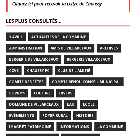
Cliquez ici pour recevoir la Lettre de Chaussy
LES PLUS CONSULTÉS…
1 AVRIL
ACTUALITÉS DE LA COMMUNE
ADMINISTRATION
AMIS DE VILLARCEAUX
ARCHIVES
BERGERIE DE VILLARCEAUX
BERGERIE VILLARCEAUX
CCVS
CHAUSSY FC
CLUB DE L'AMITIÉ
COMITÉ DES FÊTES
COMPTE RENDU CONSEIL MUNICIPAL
COVID19
CULTURE
DIVERS
DOMAINE DE VILLARCEAUX
EAU
ECOLE
EVÉNEMENTS
FOYER RURAL
HISTOIRE
IMAGE ET PATRIMOINE
INFORMATIONS
LA COMMUNE