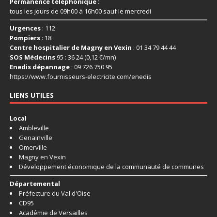
Permanence téléphonique :
tous les jours de 09h00 à 16h00 sauf le mercredi
Urgences
: 112
Pompiers
: 18
Centre hospitalier de Magny en Vexin
: 01 34 79 44 44
SOS Médecins
95 : 36 24 (0,12 €/mn)
Enedis dépannage
: 09 726 750 95
https://www.fournisseurs-
electricite.com/enedis
LIENS UTILES
Local
Ambleville
Genainville
Omerville
Magny en Vexin
Développement économique de la communauté de communes
Départemental
Préfecture du Val d'Oise
CD95
Académie de Versailles