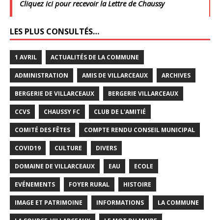
Cliquez ici pour recevoir la Lettre de Chaussy
LES PLUS CONSULTÉS…
1 AVRIL
ACTUALITÉS DE LA COMMUNE
ADMINISTRATION
AMIS DE VILLARCEAUX
ARCHIVES
BERGERIE DE VILLARCEAUX
BERGERIE VILLARCEAUX
CCVS
CHAUSSY FC
CLUB DE L'AMITIÉ
COMITÉ DES FÊTES
COMPTE RENDU CONSEIL MUNICIPAL
COVID19
CULTURE
DIVERS
DOMAINE DE VILLARCEAUX
EAU
ECOLE
EVÉNEMENTS
FOYER RURAL
HISTOIRE
IMAGE ET PATRIMOINE
INFORMATIONS
LA COMMUNE