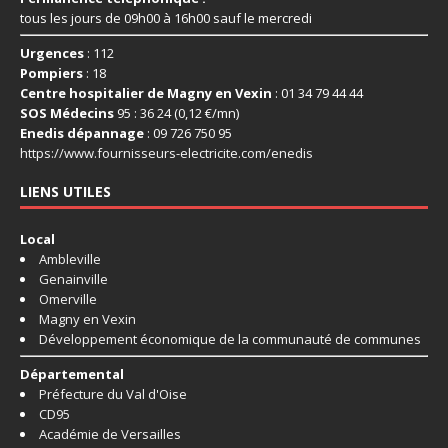
tous les jours de 09h00 à 16h00 sauf le mercredi
Urgences
: 112
Pompiers
: 18
Centre hospitalier de Magny en Vexin
: 01 34 79 44 44
SOS Médecins
95 : 36 24 (0,12 €/mn)
Enedis dépannage
: 09 726 750 95
https://www.fournisseurs-
electricite.com/enedis
LIENS UTILES
Local
Ambleville
Genainville
Omerville
Magny en Vexin
Développement économique de la communauté de communes
Départemental
Préfecture du Val d'Oise
CD95
Académie de Versailles