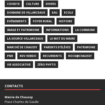
COVID19
CULTURE
DIVERS
DOMAINE DE VILLARCEAUX
EAU
ECOLE
EVÉNEMENTS
FOYER RURAL
HISTOIRE
IMAGE ET PATRIMOINE
INFORMATIONS
LA COMMUNE
LA SOURCE-VILLARCEAUX
LE MOT DU MAIRE
MARCHÉ DE CHAUSSY
PARENTS D'ÉLÈVES
PATRIMOINE
PNR
RDV HEBDO
RECURRENTS
ROCK@CHAUSSY
VIE ASSOCIATIVE
ZÉRO PHYTO
CONTACTS
Mairie de Chaussy
Place Charles de Gaulle