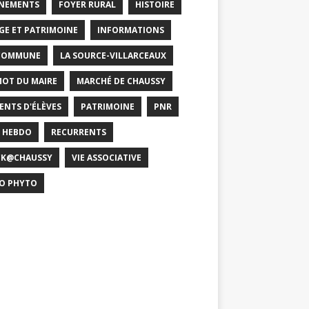
NEMENTS
FOYER RURAL
HISTOIRE
GE ET PATRIMOINE
INFORMATIONS
COMMUNE
LA SOURCE-VILLARCEAUX
MOT DU MAIRE
MARCHÉ DE CHAUSSY
ENTS D'ÉLÈVES
PATRIMOINE
PNR
 HEBDO
RECURRENTS
CK@CHAUSSY
VIE ASSOCIATIVE
O PHYTO