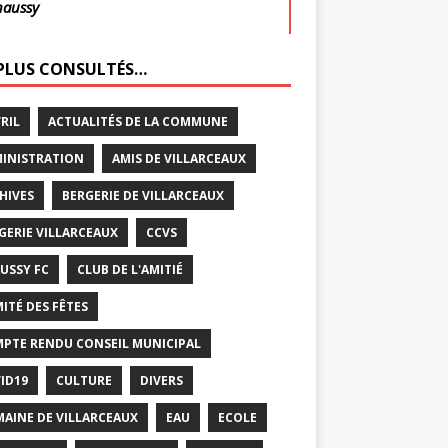
haussy
 PLUS CONSULTÉS…
VRIL
ACTUALITÉS DE LA COMMUNE
INISTRATION
AMIS DE VILLARCEAUX
HIVES
BERGERIE DE VILLARCEAUX
GERIE VILLARCEAUX
CCVS
USSY FC
CLUB DE L'AMITIÉ
ITÉ DES FÊTES
PTE RENDU CONSEIL MUNICIPAL
ID19
CULTURE
DIVERS
AINE DE VILLARCEAUX
EAU
ECOLE