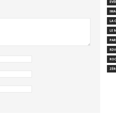
EVÉ
IMA
LA 
LE 
PAR
RDV
RO
ZÉR