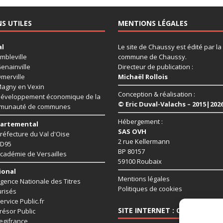
NS UTILES
MENTIONS LÉGALES
al
Le site de Chaussy est édité par la
mbleville
commune de Chaussy.
enainville
Directeur de publication :
merville
Michaël Rollois
agny en Vexin
Conception & réalisation :
éveloppement économique de la
© Eric Duval-Valachs – 2015|202
munauté de communes
Hébergement :
artemental
SAS OVH
réfecture du Val d'Oise
2 rue Kellermann
D95
BP 80157
cadémie de Versailles
59100 Roubaix
ional
Mentions légales
gence Nationale des Titres
Politiques de cookies
risés
ervice Public.fr
SITE INTERNET : CHAUSSY95.
résor Public
egifrance