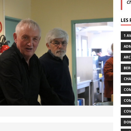
C
xtraordinaires | 26 juillet | Villarceaux
ACTUALITÉS
LES
enclos
ACTUALITÉS DE LA COMMUNE
1 A
ADM
ARC
BER
CHA
COM
COM
COV
DOM