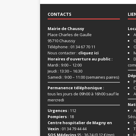
CONTACTS
LIE
Mairie de Chaussy
Loc
Place Charles de Gaulle
A
95710 Chaussy
G
Téléphone : 01 34 67 70 11
O
Nous contacter :
cliquez ici
M
Horaires d’ouverture au public :
D
Mardi : 9:00 – 12:00
com
Jeudi : 13:30 – 16:30
Dép
Samedi : 9:00 – 11:00 (semaines paires)
P
Permanence téléphonique :
C
tous les jours de 09h00 à 16h00 sauf le
A
mercredi
Nat
Urgences
: 112
A
Pompiers
: 18
Sécu
Centre hospitalier de Magny en
S
Vexin
: 01 34 79 44 44
T
SOS Médecins
95 : 36 24 (0,12 €/mn)
L