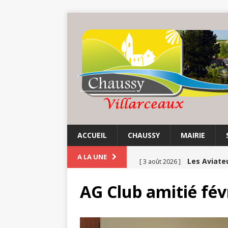
ACCUEIL
CHAUSSY
MAIRIE
Les Aviate
A LA UNE
[ 3 août 2026 ]
Chaussy fa
[ 3 août 2026 ]
AG Club amitié fév
Balade au 
[ 1 août 2026 ]
COMMUNE