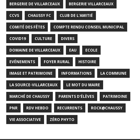
BERGERIE DE VILLARCEAUX
BERGERIE VILLARCEAUX
CCVS
CHAUSSY FC
CLUB DE L'AMITIÉ
COMITÉ DES FÊTES
COMPTE RENDU CONSEIL MUNICIPAL
COVID19
CULTURE
DIVERS
DOMAINE DE VILLARCEAUX
EAU
ECOLE
EVÉNEMENTS
FOYER RURAL
HISTOIRE
IMAGE ET PATRIMOINE
INFORMATIONS
LA COMMUNE
LA SOURCE-VILLARCEAUX
LE MOT DU MAIRE
MARCHÉ DE CHAUSSY
PARENTS D'ÉLÈVES
PATRIMOINE
PNR
RDV HEBDO
RECURRENTS
ROCK@CHAUSSY
VIE ASSOCIATIVE
ZÉRO PHYTO