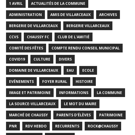
1 AVRIL
ACTUALITÉS DE LA COMMUNE
ADMINISTRATION
AMIS DE VILLARCEAUX
ARCHIVES
BERGERIE DE VILLARCEAUX
BERGERIE VILLARCEAUX
CCVS
CHAUSSY FC
CLUB DE L'AMITIÉ
COMITÉ DES FÊTES
COMPTE RENDU CONSEIL MUNICIPAL
COVID19
CULTURE
DIVERS
DOMAINE DE VILLARCEAUX
EAU
ECOLE
EVÉNEMENTS
FOYER RURAL
HISTOIRE
IMAGE ET PATRIMOINE
INFORMATIONS
LA COMMUNE
LA SOURCE-VILLARCEAUX
LE MOT DU MAIRE
MARCHÉ DE CHAUSSY
PARENTS D'ÉLÈVES
PATRIMOINE
PNR
RDV HEBDO
RECURRENTS
ROCK@CHAUSSY