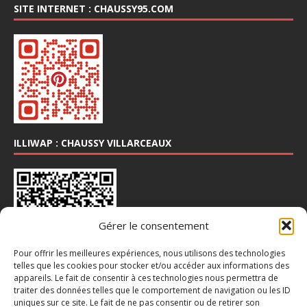
SITE INTERNET : CHAUSSY95.COM
ILLIWAP : CHAUSSY VILLARCEAUX
Gérer le consentement
Pour offrir les meilleures expériences, nous utilisons des technologies
telles que les cookies pour stocker et/ou accéder aux informations des
appareils. Le fait de consentir à ces technologies nous permettra de
INSTA : @CHAUSSY_VILLARCEAUX
traiter des données telles que le comportement de navigation ou les ID
uniques sur ce site. Le fait de ne pas consentir ou de retirer son