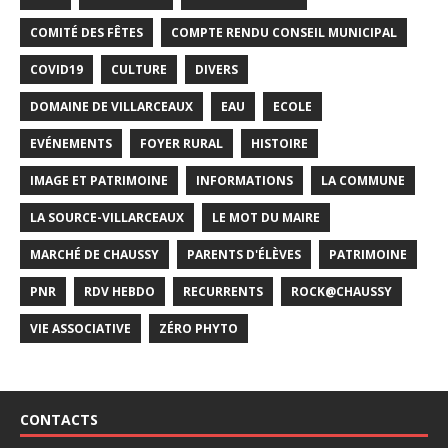
COMITÉ DES FÊTES
COMPTE RENDU CONSEIL MUNICIPAL
COVID19
CULTURE
DIVERS
DOMAINE DE VILLARCEAUX
EAU
ECOLE
EVÉNEMENTS
FOYER RURAL
HISTOIRE
IMAGE ET PATRIMOINE
INFORMATIONS
LA COMMUNE
LA SOURCE-VILLARCEAUX
LE MOT DU MAIRE
MARCHÉ DE CHAUSSY
PARENTS D'ÉLÈVES
PATRIMOINE
PNR
RDV HEBDO
RECURRENTS
ROCK@CHAUSSY
VIE ASSOCIATIVE
ZÉRO PHYTO
CONTACTS