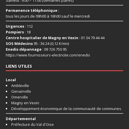
Samedi : 9:00 – 11:00 (semaines paires)
Permanence téléphonique :
tous les jours de 09h00 à 16h00 sauf le mercredi
Urgences
: 112
Pompiers
: 18
Centre hospitalier de Magny en Vexin
: 01 34 79 44 44
SOS Médecins
95 : 36 24 (0,12 €/mn)
Enedis dépannage
: 09 726 750 95
https://www.fournisseurs-
electricite.com/enedis
LIENS UTILES
Local
Ambleville
Genainville
Omerville
Magny en Vexin
Développement économique de la communauté de communes
Départemental
Préfecture du Val d'Oise