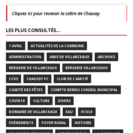
Cliquez ici pour recevoir la Lettre de Chaussy
LES PLUS CONSULTÉS…
1 AVRIL
ACTUALITÉS DE LA COMMUNE
ADMINISTRATION
AMIS DE VILLARCEAUX
ARCHIVES
BERGERIE DE VILLARCEAUX
BERGERIE VILLARCEAUX
CCVS
CHAUSSY FC
CLUB DE L'AMITIÉ
COMITÉ DES FÊTES
COMPTE RENDU CONSEIL MUNICIPAL
COVID19
CULTURE
DIVERS
DOMAINE DE VILLARCEAUX
EAU
ECOLE
EVÉNEMENTS
FOYER RURAL
HISTOIRE