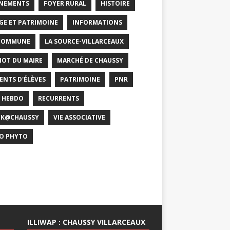
NEMENTS
FOYER RURAL
HISTOIRE
GE ET PATRIMOINE
INFORMATIONS
COMMUNE
LA SOURCE-VILLARCEAUX
MOT DU MAIRE
MARCHÉ DE CHAUSSY
ENTS D'ÉLÈVES
PATRIMOINE
PNR
 HEBDO
RECURRENTS
CK@CHAUSSY
VIE ASSOCIATIVE
O PHYTO
ILLIWAP : CHAUSSY VILLARCEAUX