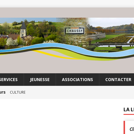
SERVICES
JEUNESSE
ASSOCIATIONS
CONTACTER
urs
CULTURE
mas Lesigne | Exposition à Chaussy Villarceaux
LA 
Cl
enclos
ACTUALITÉS DE LA COMMUNE