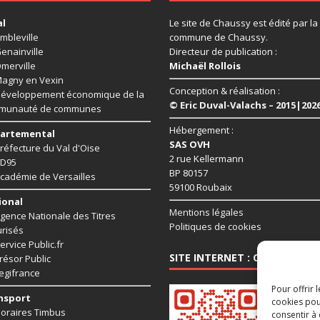
al
Le site de Chaussy est édité par la
mbleville
commune de Chaussy.
enainville
Directeur de publication :
merville
Michaël Rollois
agny en Vexin
Conception & réalisation :
éveloppement économique de la
© Eric Duval-Valachs – 2015|202
munauté de communes
Hébergement :
artemental
SAS OVH
réfecture du Val d'Oise
2 rue Kellermann
D95
BP 80157
cadémie de Versailles
59100 Roubaix
ional
Mentions légales
gence Nationale des Titres
Politiques de cookies
risés
ervice Public.fr
SITE INTERNET : CHAUSSY95.
résor Public
egifrance
Pour offrir 
nsport
cookies pou
oraires Timbus
consentir à