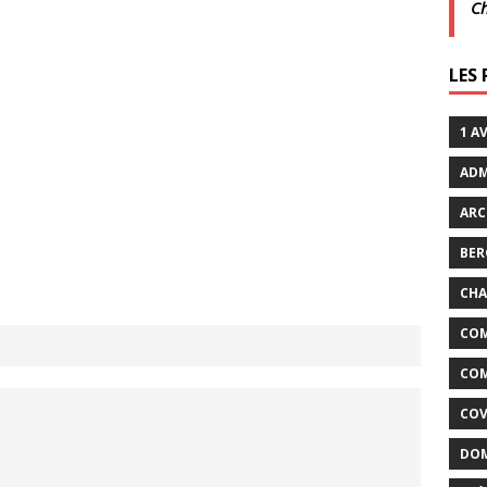
C
crépuscule | Villarceaux | 1 août
ACTUALITÉS DE LA
LES
it son cinéma
ACTUALITÉS DE LA COMMUNE
1 A
ADM
ARC
BER
CHA
COM
COM
COV
DOM