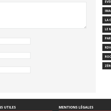
EVÉ
IMA
LA 
LE 
PAR
RDV
RO
ZÉR
NS UTILES
MENTIONS LÉGALES