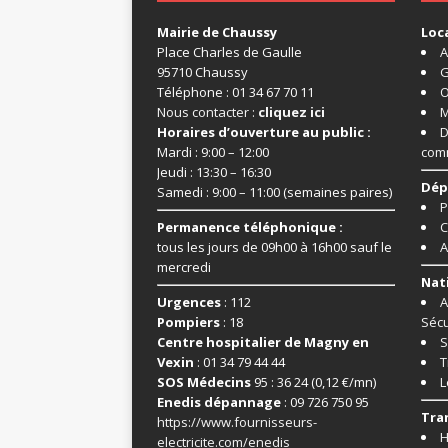
Mairie de Chaussy
Loc
Place Charles de Gaulle
A
95710 Chaussy
G
Téléphone : 01 34 67 70 11
O
Nous contacter :
cliquez ici
M
Horaires d’ouverture au public :
D
Mardi : 9:00 – 12:00
com
Jeudi : 13:30 – 16:30
Dép
Samedi : 9:00 – 11:00 (semaines paires)
P
Permanence téléphonique :
C
tous les jours de 09h00 à 16h00 sauf le
A
mercredi
Nat
Urgences
: 112
A
Pompiers
: 18
Sécu
Centre hospitalier de Magny en
S
Vexin
: 01 34 79 44 44
T
SOS Médecins
95 : 36 24 (0,12 €/mn)
L
Enedis dépannage
: 09 726 750 95
Tra
https://www.fournisseurs-
H
electricite.com/enedis