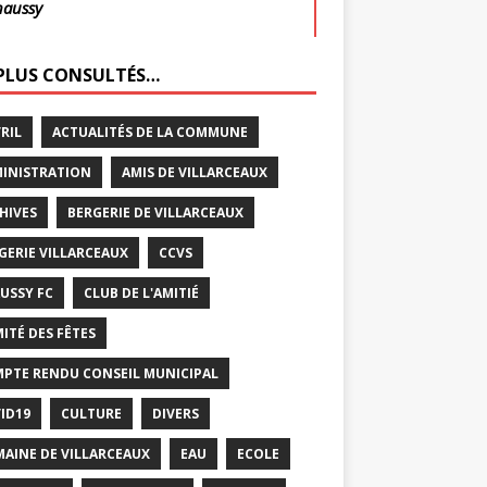
haussy
 PLUS CONSULTÉS…
VRIL
ACTUALITÉS DE LA COMMUNE
INISTRATION
AMIS DE VILLARCEAUX
HIVES
BERGERIE DE VILLARCEAUX
GERIE VILLARCEAUX
CCVS
USSY FC
CLUB DE L'AMITIÉ
ITÉ DES FÊTES
PTE RENDU CONSEIL MUNICIPAL
ID19
CULTURE
DIVERS
AINE DE VILLARCEAUX
EAU
ECOLE