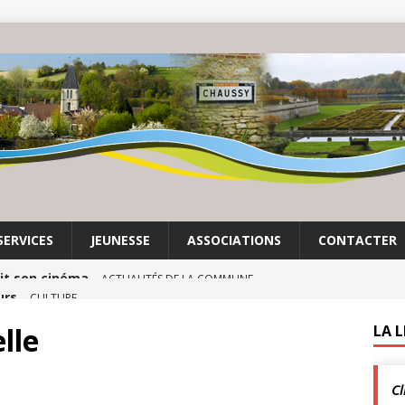
SERVICES
JEUNESSE
ASSOCIATIONS
CONTACTER
urs
CULTURE
mas Lesigne | Exposition à Chaussy Villarceaux
lle
LA 
Cl
enclos
ACTUALITÉS DE LA COMMUNE