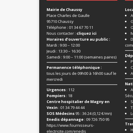
Mairie de Chaussy
Loc
Place Charles de Gaulle
A
95710 Chaussy
G
Téléphone : 01 34 67 70 11
O
Nous contacter :
cliquez ici
M
Horaires d’ouverture au public :
D
Mardi : 9:00 – 12:00
com
Jeudi : 13:30 – 16:30
Dép
Samedi : 9:00 – 11:00 (semaines paires)
P
Permanence téléphonique :
C
tous les jours de 09h00 à 16h00 sauf le
A
mercredi
Nat
Urgences
: 112
A
Pompiers
: 18
Sécu
Centre hospitalier de Magny en
S
Vexin
: 01 34 79 44 44
T
SOS Médecins
95 : 36 24 (0,12 €/mn)
L
Enedis dépannage
: 09 726 750 95
Tra
https://www.fournisseurs-
H
electricite.com/enedis