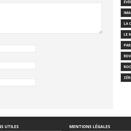
EVÉ
IMA
LA 
LE 
PAR
RDV
RO
ZÉR
NS UTILES
MENTIONS LÉGALES