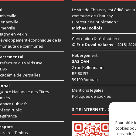
al
Le site de Chaussy est édité par la
mbleville
commune de Chaussy.
enainville
Directeur de publication :
merville
Michaël Rollois
agny en Vexin
Conception & réalisation :
éveloppement économique de la
© Eric Duval-Valachs – 2015|202
munauté de communes
Hébergement :
artemental
SAS OVH
réfecture du Val d'Oise
2 rue Kellermann
D95
BP 80157
cadémie de Versailles
59100 Roubaix
ional
Mentions légales
gence Nationale des Titres
Politiques de cookies
risés
ervice Public.fr
SITE INTERNET : CHAUSSY95.
résor Public
egifrance
Pour offrir 
nsport
cookies pou
oraires Timbus
consentir à