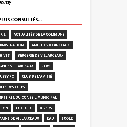
haussy
 PLUS CONSULTÉS…
VRIL
ACTUALITÉS DE LA COMMUNE
INISTRATION
AMIS DE VILLARCEAUX
HIVES
BERGERIE DE VILLARCEAUX
GERIE VILLARCEAUX
CCVS
USSY FC
CLUB DE L'AMITIÉ
ITÉ DES FÊTES
PTE RENDU CONSEIL MUNICIPAL
ID19
CULTURE
DIVERS
AINE DE VILLARCEAUX
EAU
ECOLE