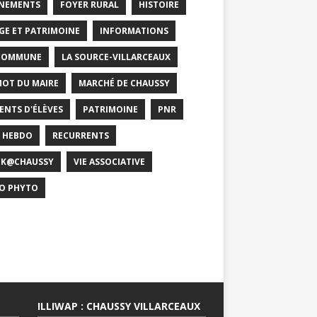
NEMENTS
FOYER RURAL
HISTOIRE
GE ET PATRIMOINE
INFORMATIONS
COMMUNE
LA SOURCE-VILLARCEAUX
MOT DU MAIRE
MARCHÉ DE CHAUSSY
ENTS D'ÉLÈVES
PATRIMOINE
PNR
 HEBDO
RECURRENTS
CK@CHAUSSY
VIE ASSOCIATIVE
O PHYTO
ILLIWAP : CHAUSSY VILLARCEAUX