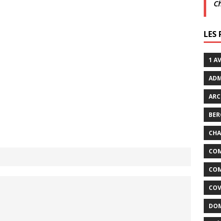
C
crépuscule | Villarceaux | 1 août
ACTUALITÉS DE LA
LES
it son cinéma
ACTUALITÉS DE LA COMMUNE
1 A
ADM
ARC
BER
CHA
COM
COM
COV
DOM