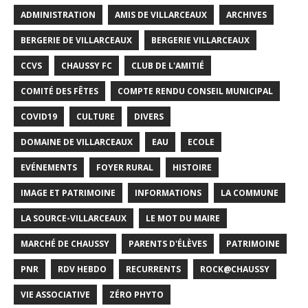
ADMINISTRATION
AMIS DE VILLARCEAUX
ARCHIVES
BERGERIE DE VILLARCEAUX
BERGERIE VILLARCEAUX
CCVS
CHAUSSY FC
CLUB DE L'AMITIÉ
COMITÉ DES FÊTES
COMPTE RENDU CONSEIL MUNICIPAL
COVID19
CULTURE
DIVERS
DOMAINE DE VILLARCEAUX
EAU
ECOLE
EVÉNEMENTS
FOYER RURAL
HISTOIRE
IMAGE ET PATRIMOINE
INFORMATIONS
LA COMMUNE
LA SOURCE-VILLARCEAUX
LE MOT DU MAIRE
MARCHÉ DE CHAUSSY
PARENTS D'ÉLÈVES
PATRIMOINE
PNR
RDV HEBDO
RECURRENTS
ROCK@CHAUSSY
VIE ASSOCIATIVE
ZÉRO PHYTO