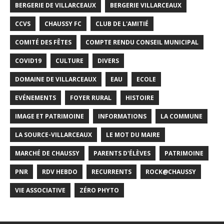
BERGERIE DE VILLARCEAUX
BERGERIE VILLARCEAUX
CCVS
CHAUSSY FC
CLUB DE L'AMITIÉ
COMITÉ DES FÊTES
COMPTE RENDU CONSEIL MUNICIPAL
COVID19
CULTURE
DIVERS
DOMAINE DE VILLARCEAUX
EAU
ECOLE
EVÉNEMENTS
FOYER RURAL
HISTOIRE
IMAGE ET PATRIMOINE
INFORMATIONS
LA COMMUNE
LA SOURCE-VILLARCEAUX
LE MOT DU MAIRE
MARCHÉ DE CHAUSSY
PARENTS D'ÉLÈVES
PATRIMOINE
PNR
RDV HEBDO
RECURRENTS
ROCK@CHAUSSY
VIE ASSOCIATIVE
ZÉRO PHYTO