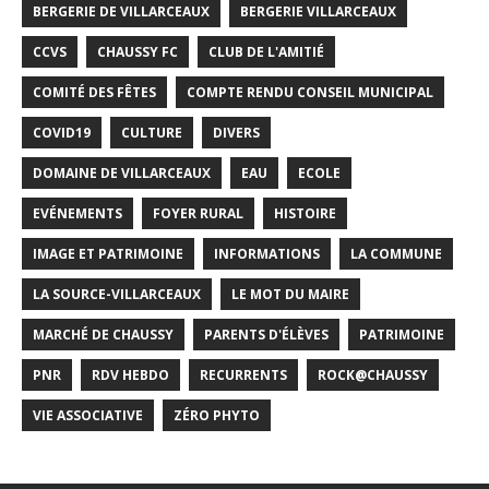
BERGERIE DE VILLARCEAUX
BERGERIE VILLARCEAUX
CCVS
CHAUSSY FC
CLUB DE L'AMITIÉ
COMITÉ DES FÊTES
COMPTE RENDU CONSEIL MUNICIPAL
COVID19
CULTURE
DIVERS
DOMAINE DE VILLARCEAUX
EAU
ECOLE
EVÉNEMENTS
FOYER RURAL
HISTOIRE
IMAGE ET PATRIMOINE
INFORMATIONS
LA COMMUNE
LA SOURCE-VILLARCEAUX
LE MOT DU MAIRE
MARCHÉ DE CHAUSSY
PARENTS D'ÉLÈVES
PATRIMOINE
PNR
RDV HEBDO
RECURRENTS
ROCK@CHAUSSY
VIE ASSOCIATIVE
ZÉRO PHYTO