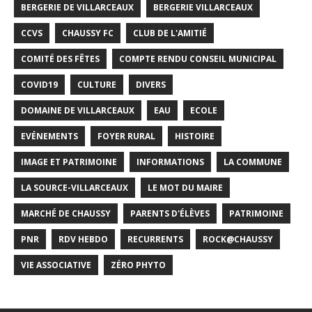
BERGERIE DE VILLARCEAUX
BERGERIE VILLARCEAUX
CCVS
CHAUSSY FC
CLUB DE L'AMITIÉ
COMITÉ DES FÊTES
COMPTE RENDU CONSEIL MUNICIPAL
COVID19
CULTURE
DIVERS
DOMAINE DE VILLARCEAUX
EAU
ECOLE
EVÉNEMENTS
FOYER RURAL
HISTOIRE
IMAGE ET PATRIMOINE
INFORMATIONS
LA COMMUNE
LA SOURCE-VILLARCEAUX
LE MOT DU MAIRE
MARCHÉ DE CHAUSSY
PARENTS D'ÉLÈVES
PATRIMOINE
PNR
RDV HEBDO
RECURRENTS
ROCK@CHAUSSY
VIE ASSOCIATIVE
ZÉRO PHYTO