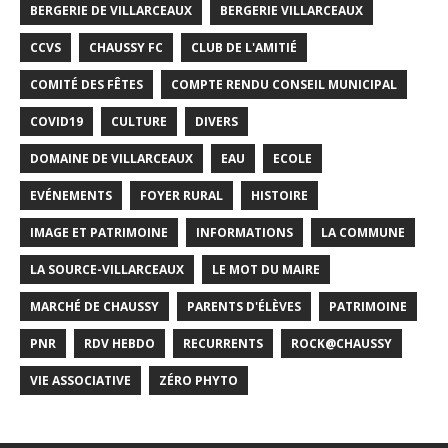
BERGERIE DE VILLARCEAUX
BERGERIE VILLARCEAUX
CCVS
CHAUSSY FC
CLUB DE L'AMITIÉ
COMITÉ DES FÊTES
COMPTE RENDU CONSEIL MUNICIPAL
COVID19
CULTURE
DIVERS
DOMAINE DE VILLARCEAUX
EAU
ECOLE
EVÉNEMENTS
FOYER RURAL
HISTOIRE
IMAGE ET PATRIMOINE
INFORMATIONS
LA COMMUNE
LA SOURCE-VILLARCEAUX
LE MOT DU MAIRE
MARCHÉ DE CHAUSSY
PARENTS D'ÉLÈVES
PATRIMOINE
PNR
RDV HEBDO
RECURRENTS
ROCK@CHAUSSY
VIE ASSOCIATIVE
ZÉRO PHYTO