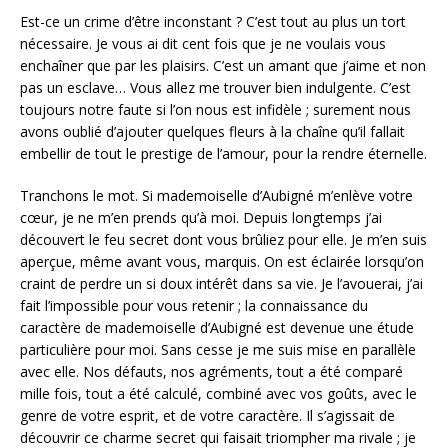
Est-ce un crime d’être inconstant ? C’est tout au plus un tort
nécessaire. Je vous ai dit cent fois que je ne voulais vous
enchaîner que par les plaisirs. C’est un amant que j’aime et non
pas un esclave… Vous allez me trouver bien indulgente. C’est
toujours notre faute si l’on nous est infidèle ; surement nous
avons oublié d’ajouter quelques fleurs à la chaîne qu’il fallait
embellir de tout le prestige de l’amour, pour la rendre éternelle.
Tranchons le mot. Si mademoiselle d’Aubigné m’enlève votre
cœur, je ne m’en prends qu’à moi. Depuis longtemps j’ai
découvert le feu secret dont vous brûliez pour elle. Je m’en suis
aperçue, même avant vous, marquis. On est éclairée lorsqu’on
craint de perdre un si doux intérêt dans sa vie. Je l’avouerai, j’ai
fait l’impossible pour vous retenir ; la connaissance du
caractère de mademoiselle d’Aubigné est devenue une étude
particulière pour moi. Sans cesse je me suis mise en parallèle
avec elle. Nos défauts, nos agréments, tout a été comparé
mille fois, tout a été calculé, combiné avec vos goûts, avec le
genre de votre esprit, et de votre caractère. Il s’agissait de
découvrir ce charme secret qui faisait triompher ma rivale ; je