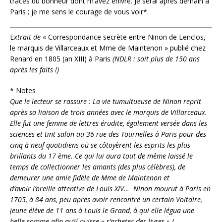
traces du bonheur dont m’avez enivré. Je serai après demain à
Paris ; je me sens le courage de vous voir*.
E
xtrait de
« Correspondance secrète entre Ninon de Lenclos,
le marquis de Villarceaux et Mme de Maintenon » publié chez
Renard en 1805 (an XIII) à Paris
(NDLR : soit plus de 150 ans
après les faits !)
* Notes
Que le lecteur se rassure : La vie tumultueuse de Ninon reprit
après sa liaison de trois années avec le marquis de Villarceaux.
Elle fut une femme de lettres érudite, également versée dans les
sciences et tint salon au 36 rue des Tournelles à Paris pour des
cinq à neuf quotidiens où se côtoyèrent les esprits les plus
brillants du 17 ème. Ce qui lui aura tout de même laissé le
temps de collectionner les amants (des plus célèbres), de
demeurer une amie fidèle de Mme de Maintenon et
d’avoir l’oreille attentive de Louis XIV…
Ninon mourut à Paris en
1705, à 84 ans, peu après avoir rencontré un certain Voltaire,
jeune élève de 11 ans à Louis le Grand, à qui elle légua une
belle somme afin qu’il puisse « s’acheter des livres » !