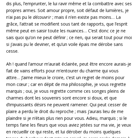
dis plus, l’emprunter, le lui ravir même et la combattre avec ses
propres armes. Soit amour propre, soit défaut de lumières, je
n’ai pas pu le
découvrir
; mais il n’en existe pas moins… La
grâce, l’attrait se modifient sous tant de rapports, que l’esprit
même peut en saisir toute les nuances… C’est donc ce je ne
sais quoi qu’on ne peut définir ; ce rien, qui serait tout pour moi
si j’avais pu le deviner, et qu’un voile épais me dérobe sans
cesse.
Ah ! quand l’amour m’aurait éclairée, peut être encore aurais-je
fait de vains efforts pour m’entourer du charme qui vous
attire… J’aime mieux le croire, c’est un regret de moins pour
mon cœur ; car en dépit de ma philosophie, je vous regrette
marquis ; oui, je vous regrette comme ces songes pleins de
charmes dont les souvenirs sont encore si doux, et que
d’impuissants désirs ne peuvent ramener. Qui peut cesser de
plaire a perdu le droit du reproche ; mais j’aurais lieu de me
plaindre si je n’étais plus rien pour vous. Adieu, marquis ; si le
temps fane les fleurs que vous aviez jetées sur ma vie, je veux
en recueillir ce qui reste, et lui dérober du moins quelques