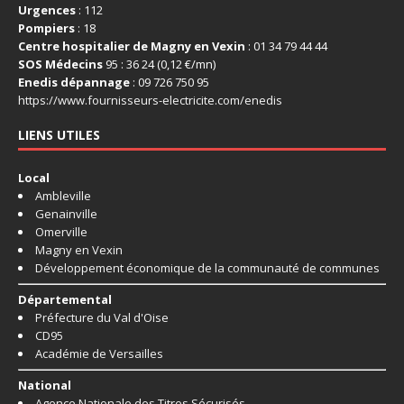
Urgences
: 112
Pompiers
: 18
Centre hospitalier de Magny en Vexin
: 01 34 79 44 44
SOS Médecins
95 : 36 24 (0,12 €/mn)
Enedis dépannage
: 09 726 750 95
https://www.fournisseurs-
electricite.com/enedis
LIENS UTILES
Local
Ambleville
Genainville
Omerville
Magny en Vexin
Développement économique de la communauté de communes
Départemental
Préfecture du Val d'Oise
CD95
Académie de Versailles
National
Agence Nationale des Titres Sécurisés