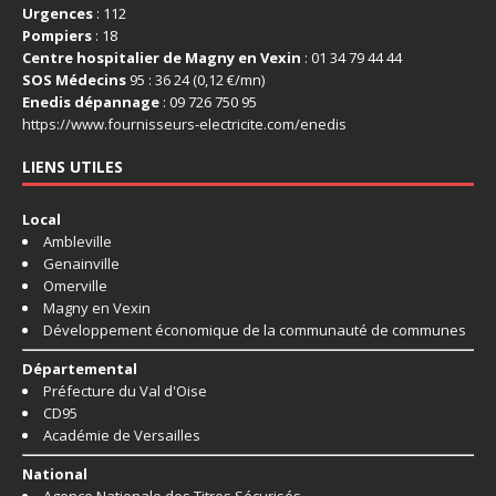
Urgences
: 112
Pompiers
: 18
Centre hospitalier de Magny en Vexin
: 01 34 79 44 44
SOS Médecins
95 : 36 24 (0,12 €/mn)
Enedis dépannage
: 09 726 750 95
https://www.fournisseurs-
electricite.com/enedis
LIENS UTILES
Local
Ambleville
Genainville
Omerville
Magny en Vexin
Développement économique de la communauté de communes
Départemental
Préfecture du Val d'Oise
CD95
Académie de Versailles
National