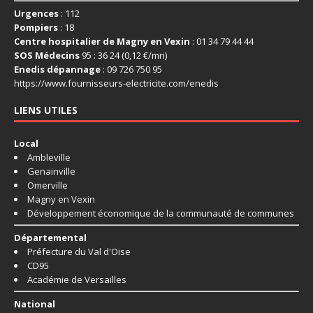
Urgences
: 112
Pompiers
: 18
Centre hospitalier de Magny en Vexin
: 01 34 79 44 44
SOS Médecins
95 : 36 24 (0,12 €/mn)
Enedis dépannage
: 09 726 750 95
https://www.fournisseurs-
electricite.com/enedis
LIENS UTILES
Local
Ambleville
Genainville
Omerville
Magny en Vexin
Développement économique de la communauté de communes
Départemental
Préfecture du Val d'Oise
CD95
Académie de Versailles
National