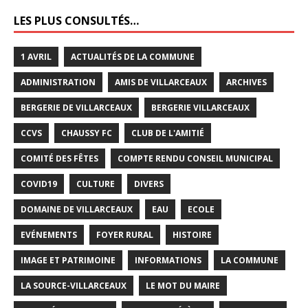
LES PLUS CONSULTÉS…
1 AVRIL
ACTUALITÉS DE LA COMMUNE
ADMINISTRATION
AMIS DE VILLARCEAUX
ARCHIVES
BERGERIE DE VILLARCEAUX
BERGERIE VILLARCEAUX
CCVS
CHAUSSY FC
CLUB DE L'AMITIÉ
COMITÉ DES FÊTES
COMPTE RENDU CONSEIL MUNICIPAL
COVID19
CULTURE
DIVERS
DOMAINE DE VILLARCEAUX
EAU
ECOLE
EVÉNEMENTS
FOYER RURAL
HISTOIRE
IMAGE ET PATRIMOINE
INFORMATIONS
LA COMMUNE
LA SOURCE-VILLARCEAUX
LE MOT DU MAIRE