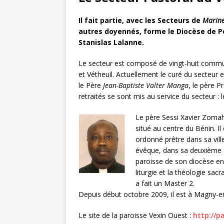
Balades e
[ 17 juillet 2026 ]
Il fait partie, avec les Secteurs de
Marine
autres doyennés, forme le Diocèse de P
DE LA COMMUNE
Stanislas Lalanne.
Ninon de L
[ 3 août 2026 ]
Le secteur est composé de vingt-huit commun
et Vétheuil. Actuellement le curé du secteur 
le Père
Jean-Baptiste Valter Manga
, le père 
retraités se sont mis au service du secteur : 
Le père Sessi Xavier Zoma
situé au centre du Bénin. I
ordonné prêtre dans sa vill
évêque, dans sa deuxième a
paroisse de son diocèse en 1
liturgie et la théologie sacr
a fait un Master 2.
Depuis début octobre 2009, il est à Magny-e
Le site de la paroisse Vexin Ouest :
http://p