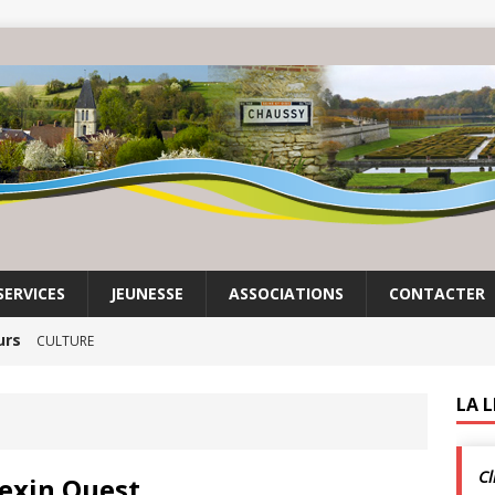
SERVICES
JEUNESSE
ASSOCIATIONS
CONTACTER
urs
CULTURE
it son cinéma
ACTUALITÉS DE LA COMMUNE
LA 
crépuscule | Villarceaux | 1 août
ACTUALITÉS DE LA
Cl
Vexin Ouest