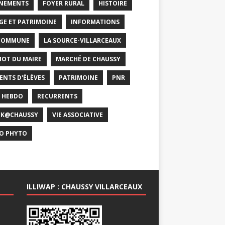
NEMENTS
FOYER RURAL
HISTOIRE
GE ET PATRIMOINE
INFORMATIONS
COMMUNE
LA SOURCE-VILLARCEAUX
MOT DU MAIRE
MARCHÉ DE CHAUSSY
ENTS D'ÉLÈVES
PATRIMOINE
PNR
 HEBDO
RECURRENTS
CK@CHAUSSY
VIE ASSOCIATIVE
O PHYTO
ILLIWAP : CHAUSSY VILLARCEAUX