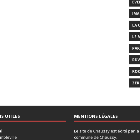
EVÉ
IMA
LA 
LE 
PAR
RDV
RO
ZÉR
NS UTILES
MENTIONS LÉGALES
al
Le site de Chaussy est édité par la
mbleville
commune de Chaussy.