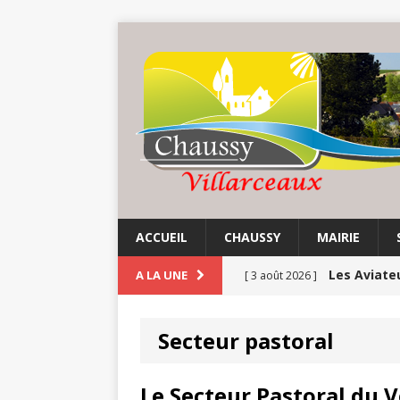
ACCUEIL
CHAUSSY
MAIRIE
Les Aviate
A LA UNE
[ 3 août 2026 ]
Chaussy fa
[ 3 août 2026 ]
Secteur pastoral
Balade au 
[ 1 août 2026 ]
Le Secteur Pastoral du 
COMMUNE