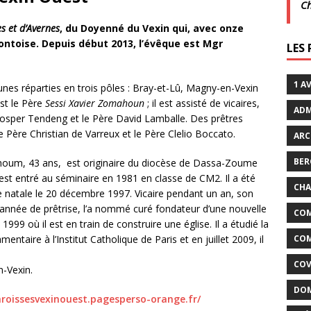
C
xtraordinaires | 26 juillet | Villarceaux
ACTUALITÉS
s et d’Avernes
, du Doyenné du Vexin qui, avec onze
ontoise. Depuis début 2013, l’évêque est Mgr
LES
enclos
ACTUALITÉS DE LA COMMUNE
1 A
es réparties en trois pôles : Bray-et-Lû, Magny-en-Vexin
est le Père
Sessi Xavier Zomahoun
; il est assisté de vicaires,
ADM
Prosper Tendeng et le Père
David Lamballe.
Des prêtres
le Père Christian de Varreux et le Père Clelio Boccato.
ARC
BER
houm, 43 ans, est originaire du diocèse de Dassa-Zoume
l est entré au séminaire en 1981 en classe de CM2. Il a été
CHA
e natale le 20 décembre 1997. Vicaire pendant un an, son
nnée de prêtrise, l’a nommé curé fondateur d’une nouvelle
COM
999 où il est en train de construire une église. Il a étudié la
amentaire à l’Institut Catholique de Paris et en juillet 2009, il
COM
COV
n-Vexin.
DOM
aroissesvexinouest.pagesperso-orange.fr/