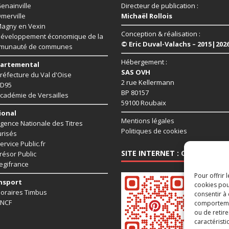
enainville
Directeur de publication :
merville
Michaël Rollois
agny en Vexin
Conception & réalisation :
éveloppement économique de la
© Eric Duval-Valachs – 2015|202
munauté de communes
Hébergement :
artemental
SAS OVH
réfecture du Val d'Oise
2 rue Kellermann
D95
BP 80157
cadémie de Versailles
59100 Roubaix
ional
Mentions légales
gence Nationale des Titres
Politiques de cookies
risés
ervice Public.fr
SITE INTERNET : CHAUSSY95.
résor Public
egifrance
Pour offrir 
nsport
cookies pou
oraires Timbus
consentir à
NCF
comportement
ou de retire
caractéristi