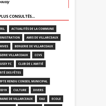
haussy
 PLUS CONSULTÉS…
VRIL
ACTUALITÉS DE LA COMMUNE
INISTRATION
AMIS DE VILLARCEAUX
HIVES
BERGERIE DE VILLARCEAUX
GERIE VILLARCEAUX
CCVS
USSY FC
CLUB DE L'AMITIÉ
ITÉ DES FÊTES
PTE RENDU CONSEIL MUNICIPAL
ID19
CULTURE
DIVERS
AINE DE VILLARCEAUX
EAU
ECOLE