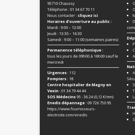
95710 Chaussy
G
Téléphone : 01 34 67 70 11
O
Nous contacter :
cliquez ici
M
Horaires d’ouverture au public :
D
Mardi : 9:00 – 12:00
com
Jeudi : 13:30 – 16:30
Dép
Samedi : 9:00 – 11:00 (semaines paires)
P
Permanence téléphonique :
C
tous les jours de 09h00 à 16h00 sauf le
A
mercredi
Nat
Urgences
: 112
A
Pompiers
: 18
Sécu
Centre hospitalier de Magny en
S
Vexin
: 01 34 79 44 44
T
SOS Médecins
95 : 36 24 (0,12 €/mn)
L
Enedis dépannage
: 09 726 750 95
Tra
https://www.fournisseurs-
H
electricite.com/enedis
S