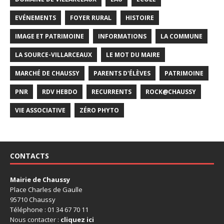
EVÉNEMENTS
FOYER RURAL
HISTOIRE
IMAGE ET PATRIMOINE
INFORMATIONS
LA COMMUNE
LA SOURCE-VILLARCEAUX
LE MOT DU MAIRE
MARCHÉ DE CHAUSSY
PARENTS D'ÉLÈVES
PATRIMOINE
PNR
RDV HEBDO
RECURRENTS
ROCK@CHAUSSY
VIE ASSOCIATIVE
ZÉRO PHYTO
CONTACTS
Mairie de Chaussy
Place Charles de Gaulle
95710 Chaussy
Téléphone : 01 34 67 70 11
Nous contacter :
cliquez ici