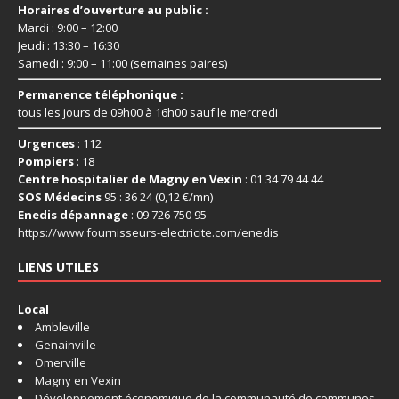
Horaires d’ouverture au public :
Mardi : 9:00 – 12:00
Jeudi : 13:30 – 16:30
Samedi : 9:00 – 11:00 (semaines paires)
Permanence téléphonique :
tous les jours de 09h00 à 16h00 sauf le mercredi
Urgences
: 112
Pompiers
: 18
Centre hospitalier de Magny en Vexin
: 01 34 79 44 44
SOS Médecins
95 : 36 24 (0,12 €/mn)
Enedis dépannage
: 09 726 750 95
https://www.fournisseurs-
electricite.com/enedis
LIENS UTILES
Local
Ambleville
Genainville
Omerville
Magny en Vexin
Développement économique de la communauté de communes