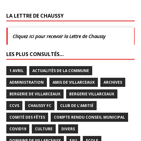
LA LETTRE DE CHAUSSY
Cliquez ici pour recevoir la Lettre de Chaussy
LES PLUS CONSULTÉS…
1 AVRIL
ACTUALITÉS DE LA COMMUNE
ADMINISTRATION
AMIS DE VILLARCEAUX
ARCHIVES
BERGERIE DE VILLARCEAUX
BERGERIE VILLARCEAUX
CCVS
CHAUSSY FC
CLUB DE L'AMITIÉ
COMITÉ DES FÊTES
COMPTE RENDU CONSEIL MUNICIPAL
COVID19
CULTURE
DIVERS
DOMAINE DE VILLARCEAUX
EAU
ECOLE