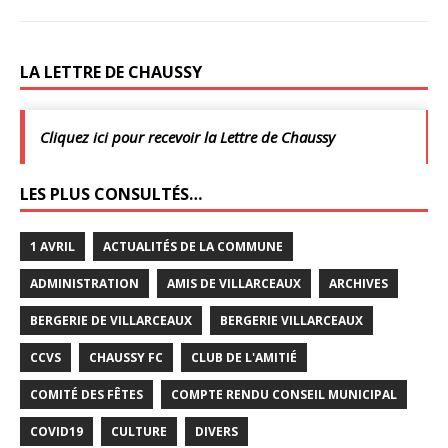
LA LETTRE DE CHAUSSY
Cliquez ici pour recevoir la Lettre de Chaussy
LES PLUS CONSULTÉS…
1 AVRIL
ACTUALITÉS DE LA COMMUNE
ADMINISTRATION
AMIS DE VILLARCEAUX
ARCHIVES
BERGERIE DE VILLARCEAUX
BERGERIE VILLARCEAUX
CCVS
CHAUSSY FC
CLUB DE L'AMITIÉ
COMITÉ DES FÊTES
COMPTE RENDU CONSEIL MUNICIPAL
COVID19
CULTURE
DIVERS