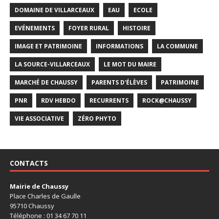
DOMAINE DE VILLARCEAUX
EAU
ECOLE
EVÉNEMENTS
FOYER RURAL
HISTOIRE
IMAGE ET PATRIMOINE
INFORMATIONS
LA COMMUNE
LA SOURCE-VILLARCEAUX
LE MOT DU MAIRE
MARCHÉ DE CHAUSSY
PARENTS D'ÉLÈVES
PATRIMOINE
PNR
RDV HEBDO
RECURRENTS
ROCK@CHAUSSY
VIE ASSOCIATIVE
ZÉRO PHYTO
CONTACTS
Mairie de Chaussy
Place Charles de Gaulle
95710 Chaussy
Téléphone : 01 34 67 70 11