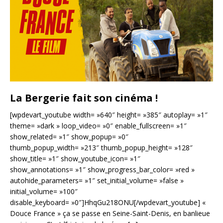
La Bergerie fait son cinéma !
[wpdevart_youtube width= »640″ height= »385″ autoplay= »1″
theme= »dark » loop_video= »0″ enable_fullscreen= »1″
show_related= »1″ show_popup= »0″
thumb_popup_width= »213″ thumb_popup_height= »128″
show_title= »1″ show_youtube_icon= »1″
show_annotations= »1″ show_progress_bar_color= »red »
autohide_parameters= »1″ set_initial_volume= »false »
initial_volume= »100″
disable_keyboard= »0″]HhqGu218ONU[/wpdevart_youtube] «
Douce France » ça se passe en Seine-Saint-Denis, en banlieue