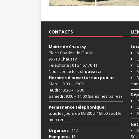
CONTACTS
LIE
Mairie de Chaussy
Loc
Place Charles de Gaulle
A
95710 Chaussy
G
Téléphone : 01 34 67 70 11
O
Nous contacter :
cliquez ici
M
Horaires d’ouverture au public :
D
Mardi : 9:00 – 12:00
com
Jeudi : 13:30 – 16:30
Dép
Samedi : 9:00 – 11:00 (semaines paires)
P
Permanence téléphonique :
C
tous les jours de 09h00 à 16h00 sauf le
A
mercredi
Nat
Urgences
: 112
A
Pompiers
: 18
Sécu