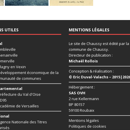
NS UTILES
MENTIONS LÉGALES
al
Le site de Chaussy est édité par la
mbleville
commune de Chaussy.
enainville
Directeur de publication :
merville
Michaël Rollois
agny en Vexin
Conception & réalisation :
éveloppement économique de la
© Eric Duval-Valachs – 2015|202
munauté de communes
Hébergement :
artemental
SAS OVH
réfecture du Val d'Oise
2 rue Kellermann
D95
BP 80157
cadémie de Versailles
59100 Roubaix
ional
Mentions légales
gence Nationale des Titres
Politiques de cookies
risés