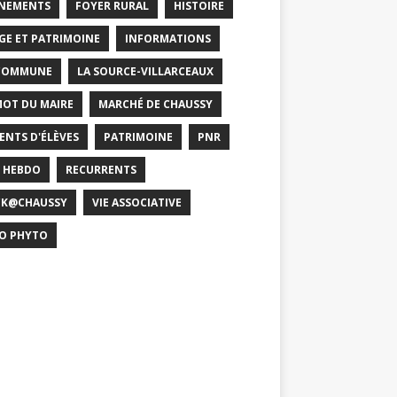
NEMENTS
FOYER RURAL
HISTOIRE
GE ET PATRIMOINE
INFORMATIONS
COMMUNE
LA SOURCE-VILLARCEAUX
MOT DU MAIRE
MARCHÉ DE CHAUSSY
ENTS D'ÉLÈVES
PATRIMOINE
PNR
 HEBDO
RECURRENTS
CK@CHAUSSY
VIE ASSOCIATIVE
O PHYTO