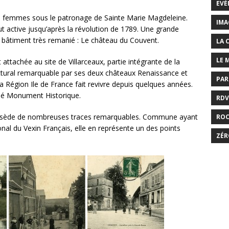
EVÉ
de femmes sous le patronage de Sainte Marie Magdeleine.
IMA
t active jusqu’après la révolution de 1789. Une grande
de bâtiment très remanié : Le château du Couvent.
LA 
LE 
tachée au site de Villarceaux, partie intégrante de la
tural remarquable par ses deux châteaux Renaissance et
PAR
a Région Ile de France fait revivre depuis quelques années.
ssé Monument Historique.
RDV
 possède de nombreuses traces remarquables. Commune ayant
RO
nal du Vexin Français, elle en représente un des points
ZÉR