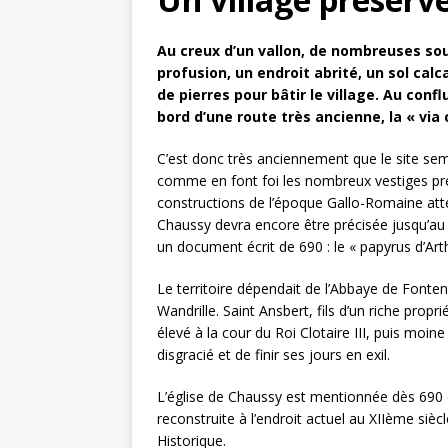
Balade au 
[ 1 août 2026 ]
Au creux d’un vallon, de nombreuses sou
COMMUNE
profusion, un endroit abrité, un sol calca
de pierres pour bâtir le village. Au con
Chaussy fa
[ 6 août 2026 ]
bord d’une route très ancienne, la « via c
C’est donc très anciennement que le site sem
comme en font foi les nombreux vestiges pr
constructions de l’époque Gallo-Romaine attes
Chaussy devra encore être précisée jusqu’au
un document écrit de 690 : le « papyrus d’Arth
Le territoire dépendait de l’Abbaye de Fonten
Wandrille. Saint Ansbert, fils d’un riche pro
élevé à la cour du Roi Clotaire III, puis moi
disgracié et de finir ses jours en exil.
L’église de Chaussy est mentionnée dès 690 
reconstruite à l’endroit actuel au XIIème si
Historique.