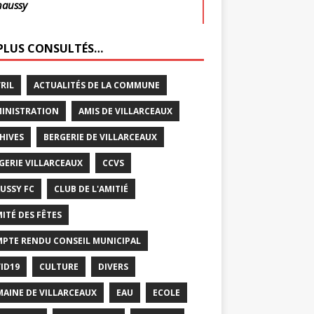
haussy
 PLUS CONSULTÉS…
VRIL
ACTUALITÉS DE LA COMMUNE
INISTRATION
AMIS DE VILLARCEAUX
HIVES
BERGERIE DE VILLARCEAUX
GERIE VILLARCEAUX
CCVS
USSY FC
CLUB DE L'AMITIÉ
ITÉ DES FÊTES
PTE RENDU CONSEIL MUNICIPAL
ID19
CULTURE
DIVERS
AINE DE VILLARCEAUX
EAU
ECOLE