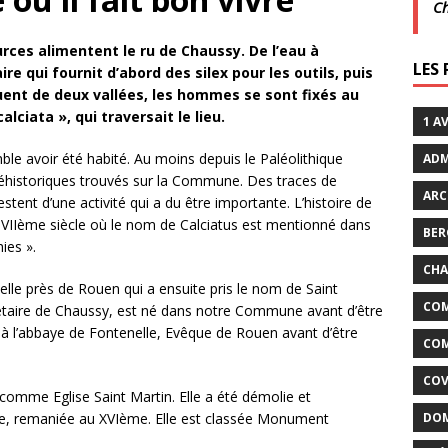
C
crépuscule | Villarceaux | 1 août
ACTUALITÉS DE LA
rces alimentent le ru de Chaussy. De l’eau à
LES
ire qui fournit d’abord des silex pour les outils, puis
fluent de deux vallées, les hommes se sont fixés au
it son cinéma
ACTUALITÉS DE LA COMMUNE
alciata », qui traversait le lieu.
1 A
ble avoir été habité. Au moins depuis le Paléolithique
ADM
éhistoriques trouvés sur la Commune. Des traces de
ARC
tent d’une activité qui a du être importante. L’histoire de
 VIIème siècle où le nom de Calciatus est mentionné dans
BER
ies ».
CHA
elle près de Rouen qui a ensuite pris le nom de Saint
COM
priétaire de Chaussy, est né dans notre Commune avant d’être
ne à l’abbaye de Fontenelle, Evêque de Rouen avant d’être
COM
COV
comme Eglise Saint Martin. Elle a été démolie et
ècle, remaniée au XVIème. Elle est classée Monument
DOM