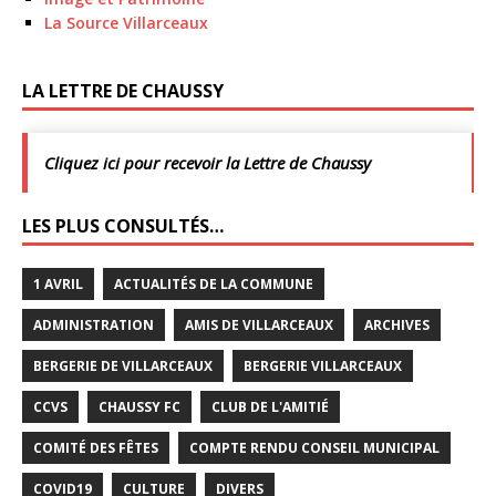
La Source Villarceaux
LA LETTRE DE CHAUSSY
Cliquez ici pour recevoir la Lettre de Chaussy
LES PLUS CONSULTÉS…
1 AVRIL
ACTUALITÉS DE LA COMMUNE
ADMINISTRATION
AMIS DE VILLARCEAUX
ARCHIVES
BERGERIE DE VILLARCEAUX
BERGERIE VILLARCEAUX
CCVS
CHAUSSY FC
CLUB DE L'AMITIÉ
COMITÉ DES FÊTES
COMPTE RENDU CONSEIL MUNICIPAL
COVID19
CULTURE
DIVERS