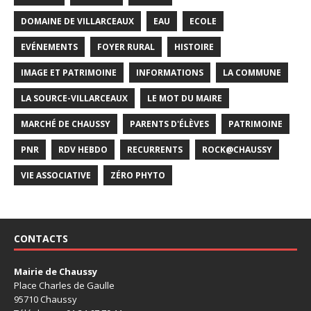
DOMAINE DE VILLARCEAUX
EAU
ECOLE
EVÉNEMENTS
FOYER RURAL
HISTOIRE
IMAGE ET PATRIMOINE
INFORMATIONS
LA COMMUNE
LA SOURCE-VILLARCEAUX
LE MOT DU MAIRE
MARCHÉ DE CHAUSSY
PARENTS D'ÉLÈVES
PATRIMOINE
PNR
RDV HEBDO
RECURRENTS
ROCK@CHAUSSY
VIE ASSOCIATIVE
ZÉRO PHYTO
CONTACTS
Mairie de Chaussy
Place Charles de Gaulle
95710 Chaussy