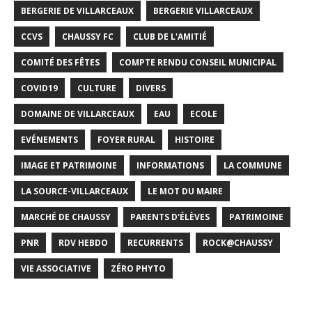
BERGERIE DE VILLARCEAUX
BERGERIE VILLARCEAUX
CCVS
CHAUSSY FC
CLUB DE L'AMITIÉ
COMITÉ DES FÊTES
COMPTE RENDU CONSEIL MUNICIPAL
COVID19
CULTURE
DIVERS
DOMAINE DE VILLARCEAUX
EAU
ECOLE
EVÉNEMENTS
FOYER RURAL
HISTOIRE
IMAGE ET PATRIMOINE
INFORMATIONS
LA COMMUNE
LA SOURCE-VILLARCEAUX
LE MOT DU MAIRE
MARCHÉ DE CHAUSSY
PARENTS D'ÉLÈVES
PATRIMOINE
PNR
RDV HEBDO
RECURRENTS
ROCK@CHAUSSY
VIE ASSOCIATIVE
ZÉRO PHYTO