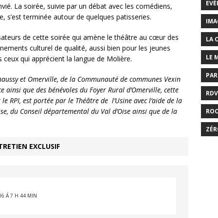
EVÉ
é. La soirée, suivie par un débat avec les comédiens,
le, s’est terminée autour de quelques patisseries.
IMA
sateurs de cette soirée qui amène le théâtre au cœur des
LA 
nements culturel de qualité, aussi bien pour les jeunes
LE 
 ceux qui apprécient la langue de Molière.
PAR
haussy et Omerville, de la Communauté de communes Vexin
ce ainsi que des bénévoles du Foyer Rural d’Omerville, cette
RDV
le RPI, est portée par le Théâtre de l’Usine avec l’aide de la
, du Conseil départemental du Val d’Oise ainsi que de la
RO
ZÉR
TRETIEN EXCLUSIF
16 Á 7 H 44 MIN