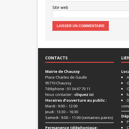
Site web
CONTACTS
LIE
Mairie de Chaussy
Loc
Place Charles de Gaulle
A
95710 Chaussy
G
Téléphone : 01 34 67 70 11
O
Nous contacter :
cliquez ici
M
Horaires d’ouverture au public :
D
Mardi : 9:00 – 12:00
com
Jeudi : 13:30 – 16:30
Dép
Samedi : 9:00 – 11:00 (semaines paires)
P
Permanence téléphonique :
C