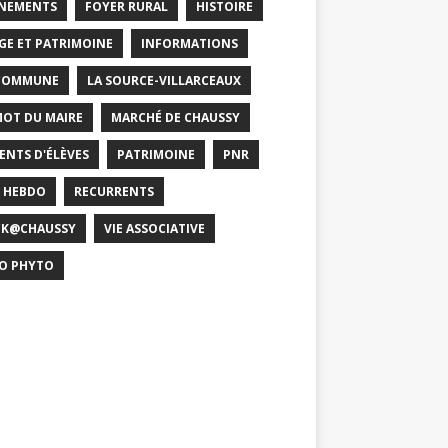
NEMENTS
FOYER RURAL
HISTOIRE
GE ET PATRIMOINE
INFORMATIONS
COMMUNE
LA SOURCE-VILLARCEAUX
MOT DU MAIRE
MARCHÉ DE CHAUSSY
ENTS D'ÉLÈVES
PATRIMOINE
PNR
 HEBDO
RECURRENTS
CK@CHAUSSY
VIE ASSOCIATIVE
O PHYTO