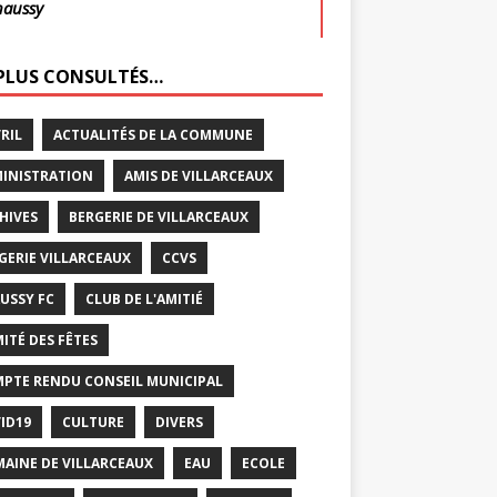
haussy
 PLUS CONSULTÉS…
VRIL
ACTUALITÉS DE LA COMMUNE
INISTRATION
AMIS DE VILLARCEAUX
HIVES
BERGERIE DE VILLARCEAUX
GERIE VILLARCEAUX
CCVS
USSY FC
CLUB DE L'AMITIÉ
ITÉ DES FÊTES
PTE RENDU CONSEIL MUNICIPAL
ID19
CULTURE
DIVERS
AINE DE VILLARCEAUX
EAU
ECOLE