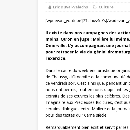
Eric Duval-Valachs
Culture
DE LA COMMUNE
Ninon de L
[wpdevart_youtube]7Tt-hxs4uYs[/wpdevart_
[ 3 août 2026 ]
Les Aviate
Il existe dans nos campagnes des actions
[ 3 août 2026 ]
moins. Qu’on en juge : Molière lui même,
Omerville. L’y accompagnait une journa
pour retracer la vie du génial dramaturg
l’exercice.
Dans le cadre du week-end artistique organi
de Chaussy, d’Omerville et la communauté de
ce vendredi soir. C’est ainsi que, pendant un 
nous ont permis, tout en nous rappelant les 
extraits de ses œuvres les plus célèbres. D
Imaginaire aux Précieuses Ridicules, c’est au
certains dialogues entre Molière et la journal
pour des textes du 16eme siècle.
Remarquablement bien écrit et servit par les 