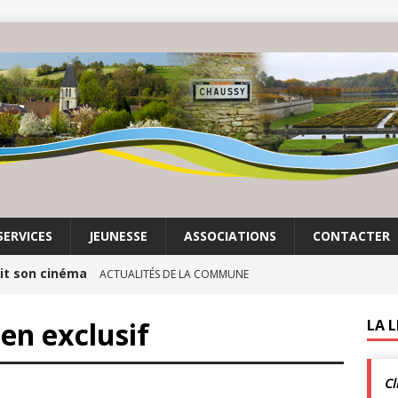
SERVICES
JEUNESSE
ASSOCIATIONS
CONTACTER
it son cinéma
ACTUALITÉS DE LA COMMUNE
crépuscule | Villarceaux | 1 août
ACTUALITÉS DE LA
ien exclusif
LA 
Cl
xtraordinaires | 26 juillet | Villarceaux
ACTUALITÉS