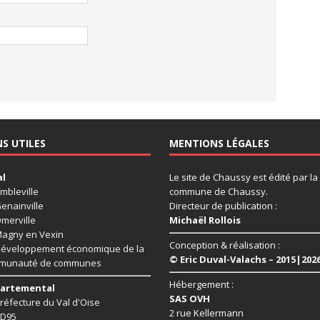
NS UTILES
MENTIONS LÉGALES
al
Le site de Chaussy est édité par la
mbleville
commune de Chaussy.
enainville
Directeur de publication :
merville
Michaël Rollois
agny en Vexin
Conception & réalisation :
éveloppement économique de la
© Eric Duval-Valachs – 2015|202
munauté de communes
Hébergement :
artemental
SAS OVH
réfecture du Val d'Oise
2 rue Kellermann
D95