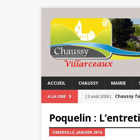
ACCUEIL
CHAUSSY
MAIRIE
Chaussy fa
A LA UNE
[ 3 août 2026 ]
Balade au 
[ 1 août 2026 ]
Poquelin : L’entret
COMMUNE
OMERVILLE, JANVIER 2016
Balades e
[ 17 juillet 2026 ]