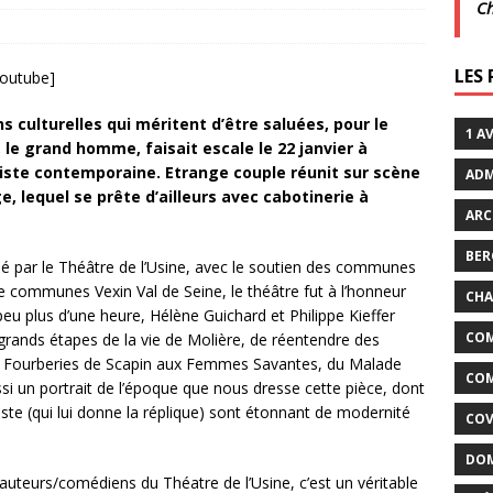
C
LES
enclos
youtube]
ACTUALITÉS DE LA COMMUNE
urs
 culturelles qui méritent d’être saluées, pour le
CULTURE
1 A
 le grand homme, faisait escale le 22 janvier à
liste contemporaine. Etrange couple réunit sur scène
ADM
e, lequel se prête d’ailleurs avec cabotinerie à
ARC
BER
sé par le Théâtre de l’Usine, avec le soutien des communes
 communes Vexin Val de Seine, le théâtre fut à l’honneur
CHA
peu plus d’une heure, Hélène Guichard et Philippe Kieffer
COM
grands étapes de la vie de Molière, de réentendre des
es Fourberies de Scapin aux Femmes Savantes, du Malade
COM
ssi un portrait de l’époque que nous dresse cette pièce, dont
iste (qui lui donne la réplique) sont étonnant de modernité
COV
DOM
auteurs/comédiens du Théatre de l’Usine, c’est un véritable