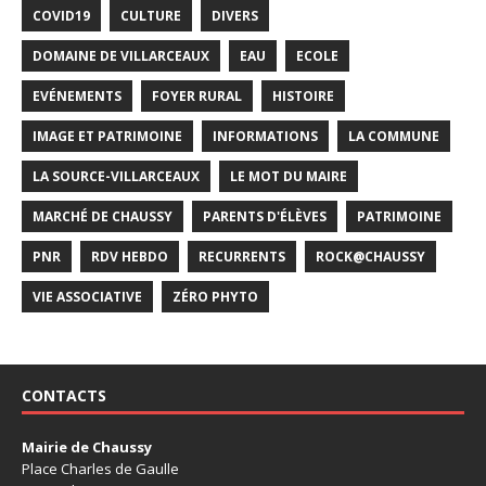
COVID19
CULTURE
DIVERS
DOMAINE DE VILLARCEAUX
EAU
ECOLE
EVÉNEMENTS
FOYER RURAL
HISTOIRE
IMAGE ET PATRIMOINE
INFORMATIONS
LA COMMUNE
LA SOURCE-VILLARCEAUX
LE MOT DU MAIRE
MARCHÉ DE CHAUSSY
PARENTS D'ÉLÈVES
PATRIMOINE
PNR
RDV HEBDO
RECURRENTS
ROCK@CHAUSSY
VIE ASSOCIATIVE
ZÉRO PHYTO
CONTACTS
Mairie de Chaussy
Place Charles de Gaulle