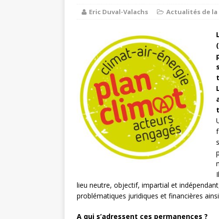
Eric Duval-Valachs
Actualités de 
Balades e
[ 17 juillet 2026 ]
DE LA COMMUNE
Ninon de L
[ 3 août 2026 ]
lieu neutre, objectif, impartial et indépendant
problématiques juridiques et financières ainsi 
A qui s’adressent ces permanences ?