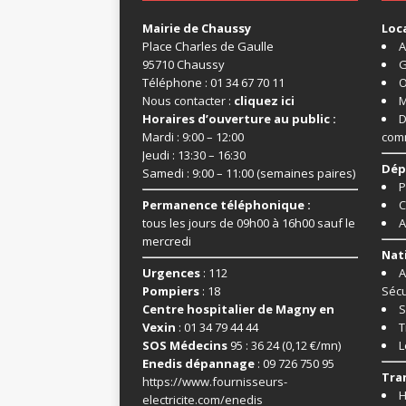
Mairie de Chaussy
Loc
Place Charles de Gaulle
A
95710 Chaussy
G
Téléphone : 01 34 67 70 11
O
Nous contacter :
cliquez ici
M
Horaires d’ouverture au public :
D
Mardi : 9:00 – 12:00
com
Jeudi : 13:30 – 16:30
Dép
Samedi : 9:00 – 11:00 (semaines paires)
P
Permanence téléphonique :
C
tous les jours de 09h00 à 16h00 sauf le
A
mercredi
Nat
Urgences
: 112
A
Pompiers
: 18
Sécu
Centre hospitalier de Magny en
S
Vexin
: 01 34 79 44 44
T
SOS Médecins
95 : 36 24 (0,12 €/mn)
L
Enedis dépannage
: 09 726 750 95
Tra
https://www.fournisseurs-
H
electricite.com/enedis