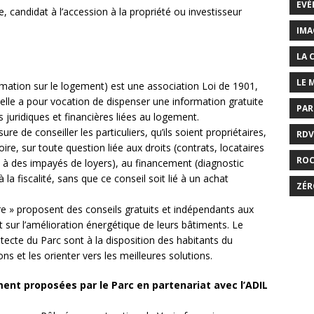
EVÉ
re, candidat à l’accession à la propriété ou investisseur
IMA
LA 
LE 
mation sur le logement) est une association Loi de 1901,
elle a pour vocation de dispenser une information gratuite
PAR
 juridiques et financières liées au logement.
re de conseiller les particuliers, qu’ils soient propriétaires,
RDV
oire, sur toute question liée aux droits (contrats, locataires
RO
ace à des impayés de loyers), au financement (diagnostic
 la fiscalité, sans que ce conseil soit lié à un achat
ZÉR
e » proposent des conseils gratuits et indépendants aux
t sur l’amélioration énergétique de leurs bâtiments. Le
itecte du Parc sont à la disposition des habitants du
ons et les orienter vers les meilleures solutions.
ent proposées par le Parc en partenariat avec l’ADIL