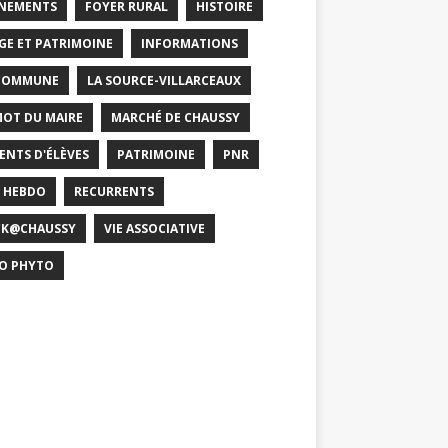
NEMENTS
FOYER RURAL
HISTOIRE
GE ET PATRIMOINE
INFORMATIONS
COMMUNE
LA SOURCE-VILLARCEAUX
MOT DU MAIRE
MARCHÉ DE CHAUSSY
ENTS D'ÉLÈVES
PATRIMOINE
PNR
 HEBDO
RECURRENTS
CK@CHAUSSY
VIE ASSOCIATIVE
O PHYTO