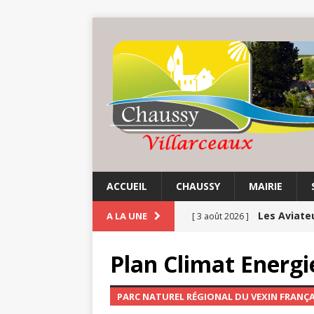
ACCUEIL
CHAUSSY
MAIRIE
Les Aviate
A LA UNE
[ 3 août 2026 ]
Chaussy fa
[ 3 août 2026 ]
Plan Climat Energie
Balade au 
[ 1 août 2026 ]
PARC NATUREL RÉGIONAL DU VEXIN FRANÇA
COMMUNE