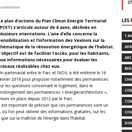
C
la commune
xtraordinaires | 26 juillet | Villarceaux
ACTUALITÉS
LES
Le plan d’actions du Plan Climat Energie Territorial
(PCET) s’articule autour de 6 axes, déclinés en
enclos
ACTUALITÉS DE LA COMMUNE
plusieurs orientations. L’une d’elle concerne la
1 A
sensibilisation et l’information des Vexinois sur la
thématique de la rénovation énergétique de l’habitat.
ADM
L’objectif est de faciliter l’accès, pour les habitants,
ARC
aux informations nécessaires pour évaluer les
travaux réalisables chez eux.
BER
Un partenariat entre le Parc et l’ADIL a été entériné le 16
février 2018 pour proposer notamment des permanences
CHA
sur les questions concernant le logement, dans le
COM
prolongement des permanences « énergie/architecture »,
mises en place depuis 2012 par le Parc.
COM
Il est important de préciser que ces permanences sont un
, où l’on peut obtenir des informations gratuites, sur les
COV
que sur la maîtrise de l’énergie dans l’habitat.
DOM