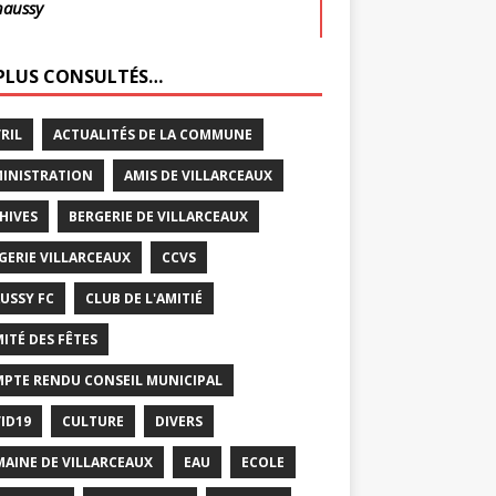
haussy
 PLUS CONSULTÉS…
VRIL
ACTUALITÉS DE LA COMMUNE
INISTRATION
AMIS DE VILLARCEAUX
HIVES
BERGERIE DE VILLARCEAUX
GERIE VILLARCEAUX
CCVS
USSY FC
CLUB DE L'AMITIÉ
ITÉ DES FÊTES
PTE RENDU CONSEIL MUNICIPAL
ID19
CULTURE
DIVERS
AINE DE VILLARCEAUX
EAU
ECOLE