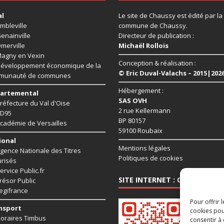
al
Le site de Chaussy est édité par la
mbleville
commune de Chaussy.
enainville
Directeur de publication :
merville
Michaël Rollois
agny en Vexin
Conception & réalisation :
éveloppement économique de la
© Eric Duval-Valachs – 2015|202
munauté de communes
Hébergement :
artemental
SAS OVH
réfecture du Val d'Oise
2 rue Kellermann
D95
BP 80157
cadémie de Versailles
59100 Roubaix
ional
Mentions légales
gence Nationale des Titres
Politiques de cookies
risés
ervice Public.fr
SITE INTERNET : CHAUSSY95.
résor Public
egifrance
Pour offrir 
nsport
cookies pou
oraires Timbus
consentir à