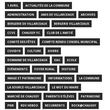
1 AVRIL
ACTUALITÉS DE LA COMMUNE
ADMINISTRATION
AMIS DE VILLARCEAUX
ARCHIVES
BERGERIE DE VILLARCEAUX
BERGERIE VILLARCEAUX
CCVS
CHAUSSY FC
CLUB DE L'AMITIÉ
COMITÉ DES FÊTES
COMPTE RENDU CONSEIL MUNICIPAL
COVID19
CULTURE
DIVERS
DOMAINE DE VILLARCEAUX
EAU
ECOLE
EVÉNEMENTS
FOYER RURAL
HISTOIRE
IMAGE ET PATRIMOINE
INFORMATIONS
LA COMMUNE
LA SOURCE-VILLARCEAUX
LE MOT DU MAIRE
MARCHÉ DE CHAUSSY
PARENTS D'ÉLÈVES
PATRIMOINE
PNR
RDV HEBDO
RECURRENTS
ROCK@CHAUSSY