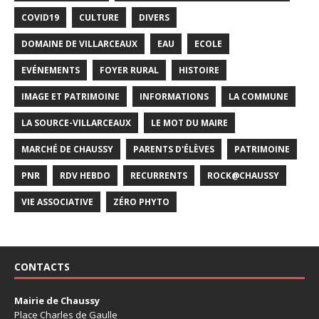
COVID19
CULTURE
DIVERS
DOMAINE DE VILLARCEAUX
EAU
ECOLE
EVÉNEMENTS
FOYER RURAL
HISTOIRE
IMAGE ET PATRIMOINE
INFORMATIONS
LA COMMUNE
LA SOURCE-VILLARCEAUX
LE MOT DU MAIRE
MARCHÉ DE CHAUSSY
PARENTS D'ÉLÈVES
PATRIMOINE
PNR
RDV HEBDO
RECURRENTS
ROCK@CHAUSSY
VIE ASSOCIATIVE
ZÉRO PHYTO
CONTACTS
Mairie de Chaussy
Place Charles de Gaulle