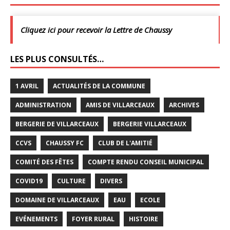
Cliquez ici pour recevoir la Lettre de Chaussy
LES PLUS CONSULTÉS…
1 AVRIL
ACTUALITÉS DE LA COMMUNE
ADMINISTRATION
AMIS DE VILLARCEAUX
ARCHIVES
BERGERIE DE VILLARCEAUX
BERGERIE VILLARCEAUX
CCVS
CHAUSSY FC
CLUB DE L'AMITIÉ
COMITÉ DES FÊTES
COMPTE RENDU CONSEIL MUNICIPAL
COVID19
CULTURE
DIVERS
DOMAINE DE VILLARCEAUX
EAU
ECOLE
EVÉNEMENTS
FOYER RURAL
HISTOIRE