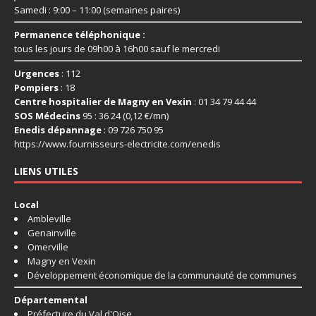
Samedi : 9:00 – 11:00 (semaines paires)
Permanence téléphonique :
tous les jours de 09h00 à 16h00 sauf le mercredi
Urgences
: 112
Pompiers
: 18
Centre hospitalier de Magny en Vexin
: 01 34 79 44 44
SOS Médecins
95 : 36 24 (0,12 €/mn)
Enedis dépannage
: 09 726 750 95
https://www.fournisseurs-
electricite.com/enedis
LIENS UTILES
Local
Ambleville
Genainville
Omerville
Magny en Vexin
Développement économique de la communauté de communes
Départemental
Préfecture du Val d'Oise