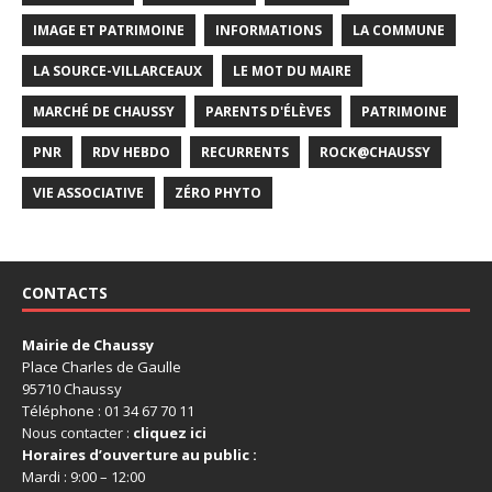
IMAGE ET PATRIMOINE
INFORMATIONS
LA COMMUNE
LA SOURCE-VILLARCEAUX
LE MOT DU MAIRE
MARCHÉ DE CHAUSSY
PARENTS D'ÉLÈVES
PATRIMOINE
PNR
RDV HEBDO
RECURRENTS
ROCK@CHAUSSY
VIE ASSOCIATIVE
ZÉRO PHYTO
CONTACTS
Mairie de Chaussy
Place Charles de Gaulle
95710 Chaussy
Téléphone : 01 34 67 70 11
Nous contacter :
cliquez ici
Horaires d’ouverture au public :
Mardi : 9:00 – 12:00