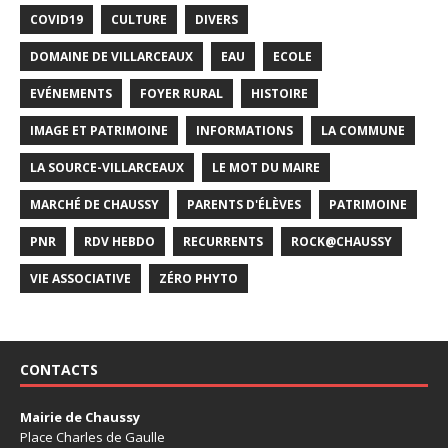
COVID19
CULTURE
DIVERS
DOMAINE DE VILLARCEAUX
EAU
ECOLE
EVÉNEMENTS
FOYER RURAL
HISTOIRE
IMAGE ET PATRIMOINE
INFORMATIONS
LA COMMUNE
LA SOURCE-VILLARCEAUX
LE MOT DU MAIRE
MARCHÉ DE CHAUSSY
PARENTS D'ÉLÈVES
PATRIMOINE
PNR
RDV HEBDO
RECURRENTS
ROCK@CHAUSSY
VIE ASSOCIATIVE
ZÉRO PHYTO
CONTACTS
Mairie de Chaussy
Place Charles de Gaulle