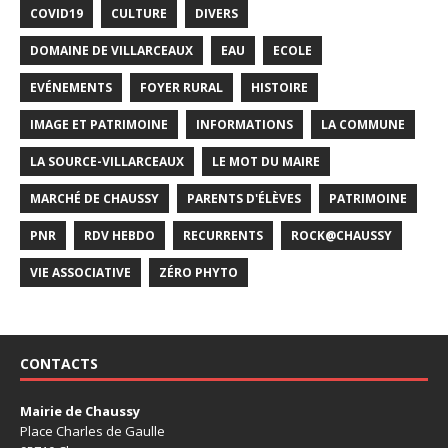
COVID19
CULTURE
DIVERS
DOMAINE DE VILLARCEAUX
EAU
ECOLE
EVÉNEMENTS
FOYER RURAL
HISTOIRE
IMAGE ET PATRIMOINE
INFORMATIONS
LA COMMUNE
LA SOURCE-VILLARCEAUX
LE MOT DU MAIRE
MARCHÉ DE CHAUSSY
PARENTS D'ÉLÈVES
PATRIMOINE
PNR
RDV HEBDO
RECURRENTS
ROCK@CHAUSSY
VIE ASSOCIATIVE
ZÉRO PHYTO
CONTACTS
Mairie de Chaussy
Place Charles de Gaulle