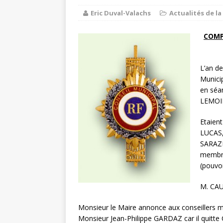
Eric Duval-Valachs
Actualités de 
Balade au 
[ 1 août 2026 ]
COMMUNE
COMP
Chaussy fa
[ 6 août 2026 ]
L’an de
Municip
en séan
LEMOIN
Etaien
LUCAS
SARAZI
membre
(pouvo
M. CAU
Monsieur le Maire annonce aux conseillers m
Monsieur Jean-Philippe GARDAZ car il quitte 