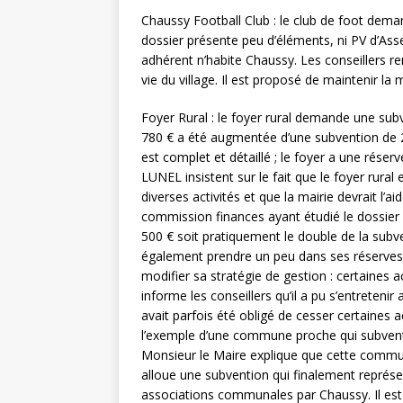
Chaussy Football Club : le club de foot dema
dossier présente peu d’éléments, ni PV d’Ass
adhérent n’habite Chaussy. Les conseillers r
vie du village. Il est proposé de maintenir l
Foyer Rural : le foyer rural demande une subv
780 € a été augmentée d’une subvention de 2 
est complet et détaillé ; le foyer a une r
LUNEL insistent sur le fait que le foyer rura
diverses activités et que la mairie devrait l
commission finances ayant étudié le dossier 
500 € soit pratiquement le double de la subvent
également prendre un peu dans ses réserves 
modifier sa stratégie de gestion : certaines
informe les conseillers qu’il a pu s’entretenir
avait parfois été obligé de cesser certaines a
l’exemple d’une commune proche qui subventi
Monsieur le Maire explique que cette commune 
alloue une subvention qui finalement représe
associations communales par Chaussy. Il est