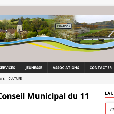
SERVICES
JEUNESSE
ASSOCIATIONS
CONTACTER
urs
CULTURE
mas Lesigne | Exposition à Chaussy Villarceaux
onseil Municipal du 11
LA 
Cl
enclos
ACTUALITÉS DE LA COMMUNE