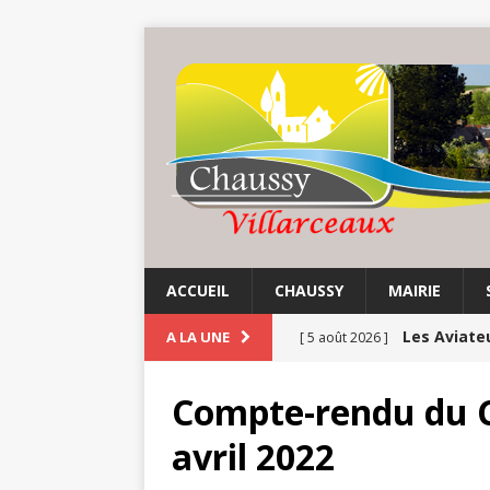
ACCUEIL
CHAUSSY
MAIRIE
Les Aviate
A LA UNE
[ 5 août 2026 ]
Etés | Tho
[ 4 août 2026 ]
Compte-rendu du C
CULTURE
avril 2022
Ninon de L
[ 3 août 2026 ]