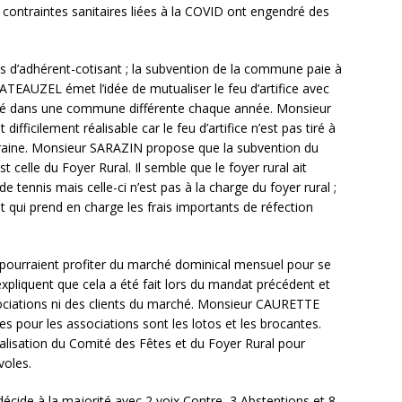
 contraintes sanitaires liées à la COVID ont engendré des
as d’adhérent-cotisant ; la subvention de la commune paie à
ATEAUZEL émet l’idée de mutualiser le feu d’artifice avec
 tiré dans une commune différente chaque année. Monsieur
fficilement réalisable car le feu d’artifice n’est pas tiré à
 foraine. Monsieur SARAZIN propose que la subvention du
elle du Foyer Rural. Il semble que le foyer rural ait
 tennis mais celle-ci n’est pas à la charge du foyer rural ;
 et qui prend en charge les frais importants de réfection
ourraient profiter du marché dominical mensuel pour se
xpliquent que cela a été fait lors du mandat précédent et
ssociations ni des clients du marché. Monsieur CAURETTE
es pour les associations sont les lotos et les brocantes.
alisation du Comité des Fêtes et du Foyer Rural pour
voles.
 décide à la majorité avec 2 voix Contre, 3 Abstentions et 8