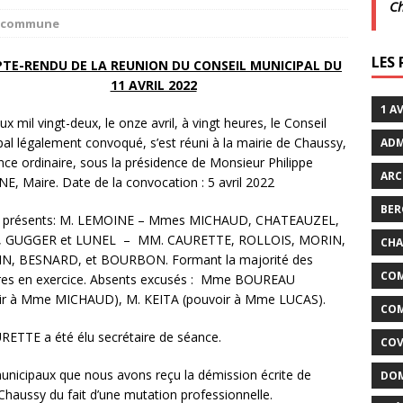
C
la commune
crépuscule | Villarceaux | 1 août
ACTUALITÉS DE LA
LES
TE-RENDU DE LA REUNION DU CONSEIL MUNICIPAL DU
11 AVRIL 2022
it son cinéma
ACTUALITÉS DE LA COMMUNE
1 A
ux mil vingt-deux, le onze avril, à vingt heures, le Conseil
al légalement convoqué, s’est réuni à la mairie de Chaussy,
ADM
ce ordinaire, sous la présidence de Monsieur Philippe
ARC
E, Maire. Date de la convocation : 5 avril 2022
BER
t présents: M. LEMOINE – Mmes MICHAUD, CHATEAUZEL,
, GUGGER et LUNEL – MM. CAURETTE, ROLLOIS, MORIN,
CHA
N, BESNARD, et BOURBON. Formant la majorité des
COM
s en exercice. Absents excusés : Mme BOUREAU
ir à Mme MICHAUD), M. KEITA (pouvoir à Mme LUCAS).
COM
RETTE a été élu secrétaire de séance.
COV
unicipaux que nous avons reçu la démission écrite de
DOM
Chaussy du fait d’une mutation professionnelle.