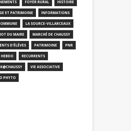
NEMENTS
FOYER RURAL
HISTOIRE
GE ET PATRIMOINE
INFORMATIONS
COMMUNE
LA SOURCE-VILLARCEAUX
MOT DU MAIRE
MARCHÉ DE CHAUSSY
ENTS D'ÉLÈVES
PATRIMOINE
PNR
 HEBDO
RECURRENTS
CK@CHAUSSY
VIE ASSOCIATIVE
O PHYTO