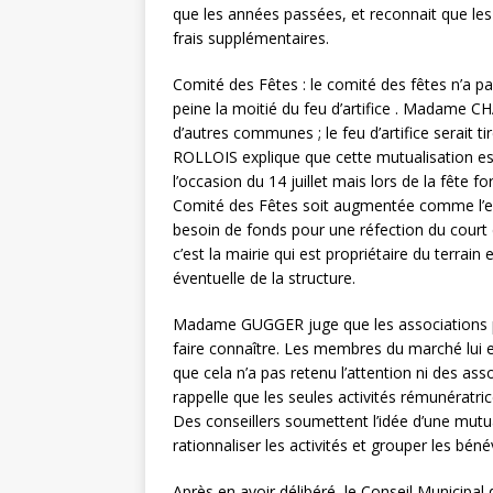
que les années passées, et reconnait que les
frais supplémentaires.
Comité des Fêtes : le comité des fêtes n’a p
peine la moitié du feu d’artifice . Madame CH
d’autres communes ; le feu d’artifice serait
ROLLOIS explique que cette mutualisation est di
l’occasion du 14 juillet mais lors de la fête
Comité des Fêtes soit augmentée comme l’est c
besoin de fonds pour une réfection du court de
c’est la mairie qui est propriétaire du terrain
éventuelle de la structure.
Madame GUGGER juge que les associations p
faire connaître. Les membres du marché lui e
que cela n’a pas retenu l’attention ni des a
rappelle que les seules activités rémunératric
Des conseillers soumettent l’idée d’une mutu
rationnaliser les activités et grouper les béné
Après en avoir délibéré, le Conseil Municipal