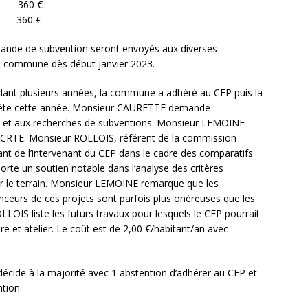
 360 €
360 €
mande de subvention seront envoyés aux diverses
la commune dès début janvier 2023.
dant plusieurs années, la commune a adhéré au CEP puis la
arrête cette année. Monsieur CAURETTE demande
cs et aux recherches de subventions. Monsieur LEMOINE
e CRTE. Monsieur ROLLOIS, référent de la commission
ant de l’intervenant du CEP dans le cadre des comparatifs
porte un soutien notable dans l’analyse des critères
 sur le terrain. Monsieur LEMOINE remarque que les
nceurs de ces projets sont parfois plus onéreuses que les
LOIS liste les futurs travaux pour lesquels le CEP pourrait
ère et atelier. Le coût est de 2,00 €/habitant/an avec
 décide à la majorité avec 1 abstention d’adhérer au CEP et
tion.