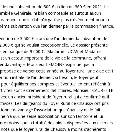
nde une subvention de 500 € au lieu de 360 € en 2021. Le
emblée Générale, ni bilan comptable et surtout aucun
emarquent que le club n’organise plus d’évènement pour la
a même subvention que l’an dernier par la commission finance.
ention de 3 500 € alors que l’an dernier la subvention de
000 € qui se voulait exceptionnelle. Le dossier présenté
éserve en banque de 9 000 €. Madame LUCAS et Madame
l est un acteur important de la vie de la commune, offrant
’aider davantage. Monsieur LEMOINE explique que la
propose de verser cette année au foyer rural, une aide de 1
ion initiale de l’an dernier ; si besoin, le foyer peut
pour équilibrer ses comptes et éventuellement réfléchir à
 activités sont extrêmement déficitaires. Monsieur CAURETTE
 avec un ancien président de foyer rural qui a confirmé qu’il
ctivités. Les dirigeants du Foyer Rural de Chaussy ont pris
onne davantage l’association que Chaussy ne le fait ;
n’a qu’une seule association sur son territoire et lui
nte moins que la totalité des aides dispensées aux diverses
 noté que le foyer rural de Chaussy a moins d’adhérents