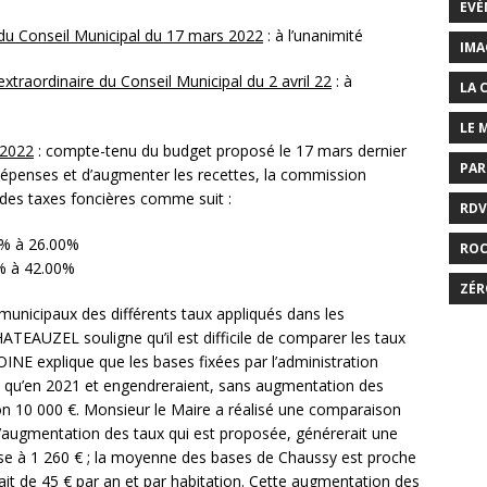
EVÉ
du Conseil Municipal du 17 mars 2022
: à l’unanimité
IMA
traordinaire du Conseil Municipal du 2 avril 22
: à
LA 
LE 
 2022
: compte-tenu du budget proposé le 17 mars dernier
PAR
 dépenses et d’augmenter les recettes, la commission
des taxes foncières comme suit :
RDV
 à 26.00%
RO
 à 42.00%
ZÉR
unicipaux des différents taux appliqués dans les
EAUZEL souligne qu’il est difficile de comparer les taux
NE explique que les bases fixées par l’administration
s qu’en 2021 et engendreraient, sans augmentation des
on 10 000 €. Monsieur le Maire a réalisé une comparaison
 l’augmentation des taux qui est proposée, générerait une
se à 1 260 € ; la moyenne des bases de Chaussy est proche
ait de 45 € par an et par habitation. Cette augmentation des