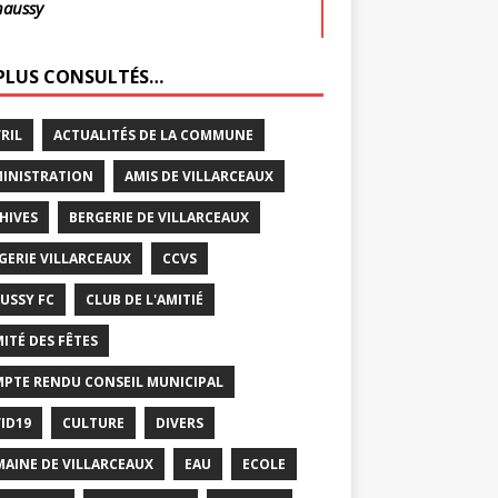
haussy
 PLUS CONSULTÉS…
VRIL
ACTUALITÉS DE LA COMMUNE
INISTRATION
AMIS DE VILLARCEAUX
HIVES
BERGERIE DE VILLARCEAUX
GERIE VILLARCEAUX
CCVS
USSY FC
CLUB DE L'AMITIÉ
ITÉ DES FÊTES
PTE RENDU CONSEIL MUNICIPAL
ID19
CULTURE
DIVERS
AINE DE VILLARCEAUX
EAU
ECOLE