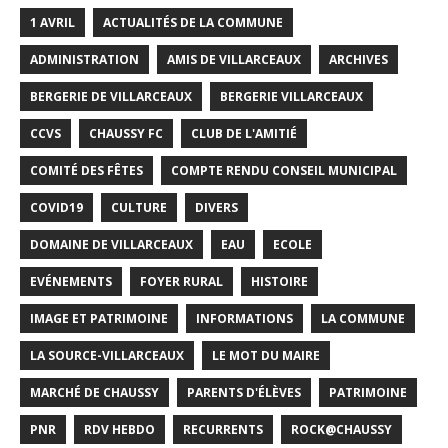
1 AVRIL
ACTUALITÉS DE LA COMMUNE
ADMINISTRATION
AMIS DE VILLARCEAUX
ARCHIVES
BERGERIE DE VILLARCEAUX
BERGERIE VILLARCEAUX
CCVS
CHAUSSY FC
CLUB DE L'AMITIÉ
COMITÉ DES FÊTES
COMPTE RENDU CONSEIL MUNICIPAL
COVID19
CULTURE
DIVERS
DOMAINE DE VILLARCEAUX
EAU
ECOLE
EVÉNEMENTS
FOYER RURAL
HISTOIRE
IMAGE ET PATRIMOINE
INFORMATIONS
LA COMMUNE
LA SOURCE-VILLARCEAUX
LE MOT DU MAIRE
MARCHÉ DE CHAUSSY
PARENTS D'ÉLÈVES
PATRIMOINE
PNR
RDV HEBDO
RECURRENTS
ROCK@CHAUSSY