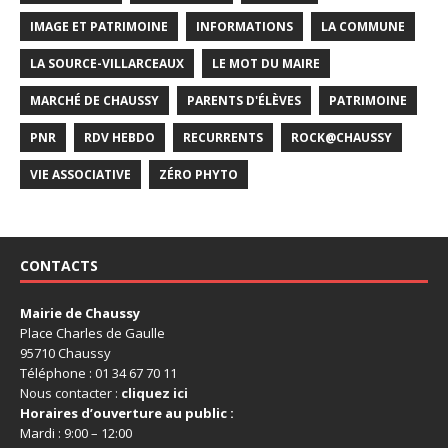
IMAGE ET PATRIMOINE
INFORMATIONS
LA COMMUNE
LA SOURCE-VILLARCEAUX
LE MOT DU MAIRE
MARCHÉ DE CHAUSSY
PARENTS D'ÉLÈVES
PATRIMOINE
PNR
RDV HEBDO
RECURRENTS
ROCK@CHAUSSY
VIE ASSOCIATIVE
ZÉRO PHYTO
CONTACTS
Mairie de Chaussy
Place Charles de Gaulle
95710 Chaussy
Téléphone : 01 34 67 70 11
Nous contacter :
cliquez ici
Horaires d’ouverture au public :
Mardi : 9:00 – 12:00