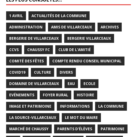
1 AVRIL
ACTUALITÉS DE LA COMMUNE
ADMINISTRATION
AMIS DE VILLARCEAUX
ARCHIVES
BERGERIE DE VILLARCEAUX
BERGERIE VILLARCEAUX
CCVS
CHAUSSY FC
CLUB DE L'AMITIÉ
COMITÉ DES FÊTES
COMPTE RENDU CONSEIL MUNICIPAL
COVID19
CULTURE
DIVERS
DOMAINE DE VILLARCEAUX
EAU
ECOLE
EVÉNEMENTS
FOYER RURAL
HISTOIRE
IMAGE ET PATRIMOINE
INFORMATIONS
LA COMMUNE
LA SOURCE-VILLARCEAUX
LE MOT DU MAIRE
MARCHÉ DE CHAUSSY
PARENTS D'ÉLÈVES
PATRIMOINE