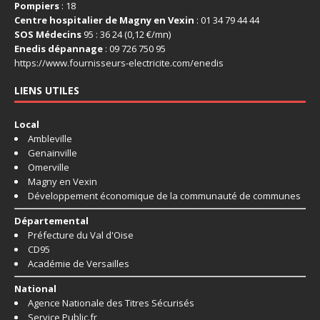
Pompiers
: 18
Centre hospitalier de Magny en Vexin
: 01 34 79 44 44
SOS Médecins
95 : 36 24 (0,12 €/mn)
Enedis dépannage
: 09 726 750 95
https://www.fournisseurs-
electricite.com/enedis
LIENS UTILES
Local
Ambleville
Genainville
Omerville
Magny en Vexin
Développement économique de la communauté de communes
Départemental
Préfecture du Val d'Oise
CD95
Académie de Versailles
National
Agence Nationale des Titres Sécurisés
Service Public.fr