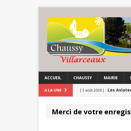
ACCUEIL
CHAUSSY
MAIRIE
Les Aviate
A LA UNE
[ 3 août 2026 ]
Chaussy fa
[ 3 août 2026 ]
Merci de votre enregis
Balade au 
[ 1 août 2026 ]
COMMUNE