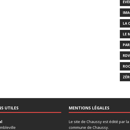
EVÉ
IMA
LA 
LE 
PAR
RDV
RO
ZÉR
NS UTILES
MENTIONS LÉGALES
al
Le site de Chaussy est édité par la
mbleville
commune de Chaussy.