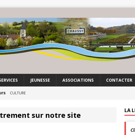
SERVICES
JEUNESSE
ASSOCIATIONS
CONTACTER
urs
CULTURE
it son cinéma
ACTUALITÉS DE LA COMMUNE
LA 
trement sur notre site
crépuscule | Villarceaux | 1 août
ACTUALITÉS DE LA
Cl