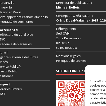
enainville
Directeur de publication :
merville
Michaël Rollois
agny en Vexin
Conception & réalisation :
éveloppement économique de la
© Eric Duval-Valachs – 2015|202
munauté de communes
Hébergement :
artemental
SAS OVH
réfecture du Val d'Oise
2 rue Kellermann
D95
BP 80157
cadémie de Versailles
59100 Roubaix
ional
Mentions légales
gence Nationale des Titres
Politiques de cookies
risés
ervice Public.fr
SITE INTERNET : CHAUSSY95.
résor Public
egifrance
Pour offrir 
nsport
cookies pou
oraires Timbus
consentir à
NCF
comportement
ou de retire
caractéristi