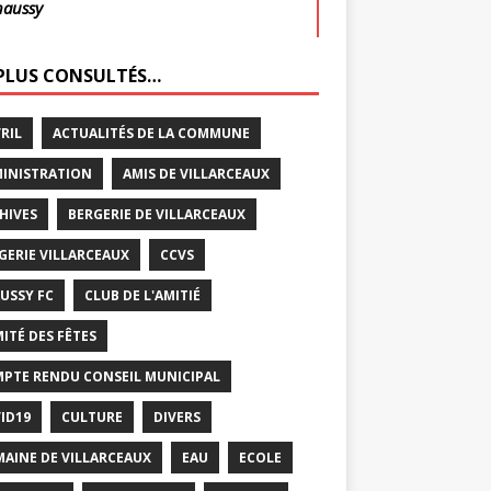
haussy
 PLUS CONSULTÉS…
VRIL
ACTUALITÉS DE LA COMMUNE
INISTRATION
AMIS DE VILLARCEAUX
HIVES
BERGERIE DE VILLARCEAUX
GERIE VILLARCEAUX
CCVS
USSY FC
CLUB DE L'AMITIÉ
ITÉ DES FÊTES
PTE RENDU CONSEIL MUNICIPAL
ID19
CULTURE
DIVERS
AINE DE VILLARCEAUX
EAU
ECOLE