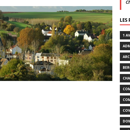
C
xtraordinaires | 26 juillet | Villarceaux
ACTUALITÉS
LES
enclos
ACTUALITÉS DE LA COMMUNE
1 A
ADM
ARC
BER
CHA
COM
COM
COV
DOM