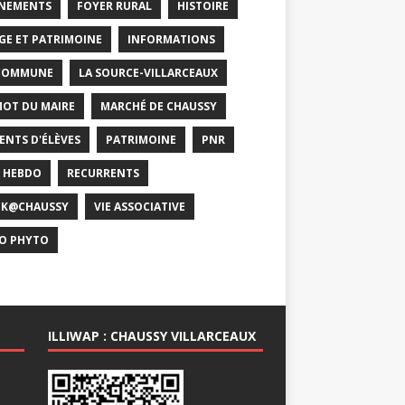
NEMENTS
FOYER RURAL
HISTOIRE
GE ET PATRIMOINE
INFORMATIONS
COMMUNE
LA SOURCE-VILLARCEAUX
MOT DU MAIRE
MARCHÉ DE CHAUSSY
ENTS D'ÉLÈVES
PATRIMOINE
PNR
 HEBDO
RECURRENTS
CK@CHAUSSY
VIE ASSOCIATIVE
O PHYTO
ILLIWAP : CHAUSSY VILLARCEAUX