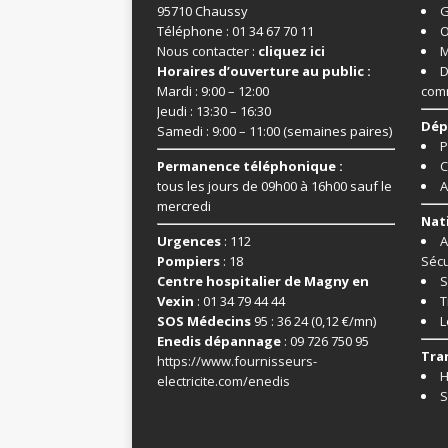
95710 Chaussy
G
Téléphone : 01 34 67 70 11
O
Nous contacter :
cliquez ici
M
Horaires d’ouverture au public :
D
Mardi : 9:00 – 12:00
com
Jeudi : 13:30 – 16:30
Dép
Samedi : 9:00 – 11:00 (semaines paires)
P
Permanence téléphonique :
C
tous les jours de 09h00 à 16h00 sauf le
A
mercredi
Nat
Urgences
: 112
A
Pompiers
: 18
Sécu
Centre hospitalier de Magny en
S
Vexin
: 01 34 79 44 44
T
SOS Médecins
95 : 36 24 (0,12 €/mn)
L
Enedis dépannage
: 09 726 750 95
Tra
https://www.fournisseurs-
H
electricite.com/enedis
S