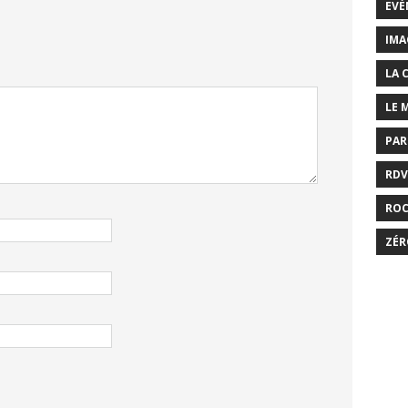
EVÉ
IMA
LA 
LE 
PAR
RDV
RO
ZÉR