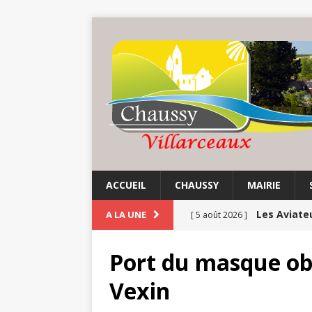
ACCUEIL
CHAUSSY
MAIRIE
Les Aviate
A LA UNE
[ 5 août 2026 ]
Etés | Tho
[ 4 août 2026 ]
Port du masque ob
CULTURE
Vexin
Ninon de L
[ 3 août 2026 ]