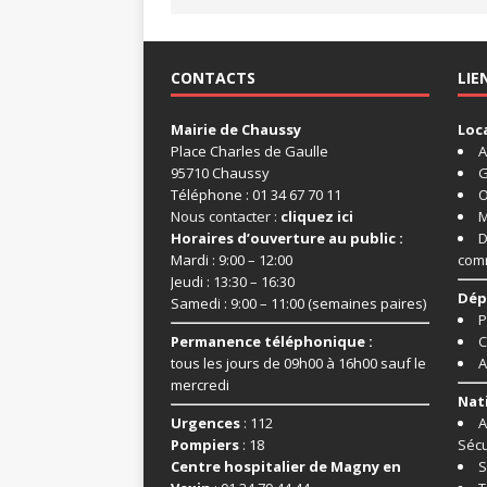
CONTACTS
LIE
Mairie de Chaussy
Loc
Place Charles de Gaulle
A
95710 Chaussy
G
Téléphone : 01 34 67 70 11
O
Nous contacter :
cliquez ici
M
Horaires d’ouverture au public :
D
Mardi : 9:00 – 12:00
com
Jeudi : 13:30 – 16:30
Dép
Samedi : 9:00 – 11:00 (semaines paires)
P
Permanence téléphonique :
C
tous les jours de 09h00 à 16h00 sauf le
A
mercredi
Nat
Urgences
: 112
A
Pompiers
: 18
Sécu
Centre hospitalier de Magny en
S