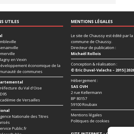
NS UTILES
MENTIONS LÉGALES
al
Le site de Chaussy est édité par la
mbleville
commune de Chaussy.
enainville
Directeur de publication :
merville
Michaël Rollois
agny en Vexin
Conception & réalisation :
éveloppement économique de la
© Eric Duval-Valachs – 2015|202
munauté de communes
Hébergement :
artemental
SAS OVH
réfecture du Val d'Oise
2 rue Kellermann
D95
BP 80157
cadémie de Versailles
59100 Roubaix
ional
Mentions légales
gence Nationale des Titres
Politiques de cookies
risés
ervice Public.fr
SITE INTERNET : CHAUSSY95.