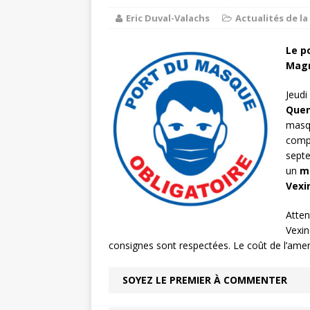
Eric Duval-Valachs
Actualités de 
Balade au 
[ 1 août 2026 ]
COMMUNE
Le p
Magn
Chaussy fa
[ 6 août 2026 ]
Jeudi
Quen
masq
compt
septe
un
m
Vexi
Atten
Vexin
consignes sont respectées. Le coût de l’ame
SOYEZ LE PREMIER À COMMENTER