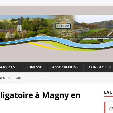
SERVICES
JEUNESSE
ASSOCIATIONS
CONTACTER
urs
CULTURE
mas Lesigne | Exposition à Chaussy Villarceaux
ligatoire à Magny en
LA 
Cl
enclos
ACTUALITÉS DE LA COMMUNE