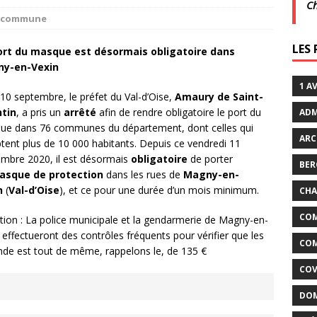
C
la commune
crépuscule | Villarceaux | 1 août
ACTUALITÉS DE LA
LES
ort du masque est désormais obligatoire dans
y-en-Vexin
it son cinéma
ACTUALITÉS DE LA COMMUNE
1 A
 10 septembre, le préfet du Val-d’Oise,
Amaury de Saint-
tin
, a pris un
arrêté
afin de rendre obligatoire le port du
ADM
ue dans 76 communes du département, dont celles qui
ARC
ent plus de 10 000 habitants. Depuis ce vendredi 11
mbre 2020, il est désormais
obligatoire
de porter
BER
asque de protection
dans les rues de
Magny-en-
n
(
Val-d’Oise
), et ce pour une durée d’un mois minimum.
CHA
COM
tion : La police municipale et la gendarmerie de Magny-en-
 effectueront des contrôles fréquents pour vérifier que les
COM
nde est tout de même, rappelons le, de 135 €
COV
DOM