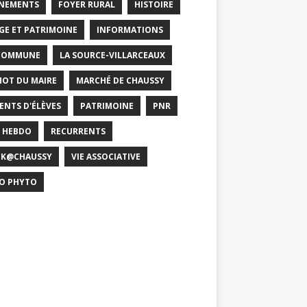
NEMENTS
FOYER RURAL
HISTOIRE
GE ET PATRIMOINE
INFORMATIONS
COMMUNE
LA SOURCE-VILLARCEAUX
MOT DU MAIRE
MARCHÉ DE CHAUSSY
ENTS D'ÉLÈVES
PATRIMOINE
PNR
 HEBDO
RECURRENTS
CK@CHAUSSY
VIE ASSOCIATIVE
O PHYTO