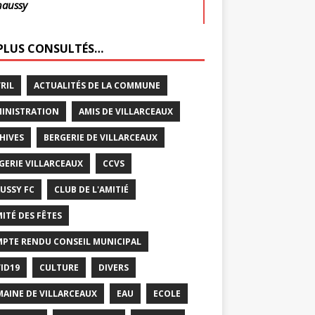
haussy
 PLUS CONSULTÉS…
VRIL
ACTUALITÉS DE LA COMMUNE
INISTRATION
AMIS DE VILLARCEAUX
HIVES
BERGERIE DE VILLARCEAUX
GERIE VILLARCEAUX
CCVS
USSY FC
CLUB DE L'AMITIÉ
ITÉ DES FÊTES
PTE RENDU CONSEIL MUNICIPAL
ID19
CULTURE
DIVERS
AINE DE VILLARCEAUX
EAU
ECOLE