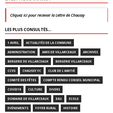
Cliquez ici pour recevoir la Lettre de Chaussy
LES PLUS CONSULTÉS…
1 AVRIL
ACTUALITÉS DE LA COMMUNE
ADMINISTRATION
AMIS DE VILLARCEAUX
ARCHIVES
BERGERIE DE VILLARCEAUX
BERGERIE VILLARCEAUX
CCVS
CHAUSSY FC
CLUB DE L'AMITIÉ
COMITÉ DES FÊTES
COMPTE RENDU CONSEIL MUNICIPAL
COVID19
CULTURE
DIVERS
DOMAINE DE VILLARCEAUX
EAU
ECOLE
EVÉNEMENTS
FOYER RURAL
HISTOIRE