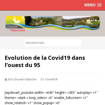
MENU
Evolution de la Covid19 dans
l’ouest du 95
Eric Duval-Valachs
Covid19
[wpdevart_youtube width= »640″ height= »385″ autoplay= »1″
theme= »dark » loop_video= »0″ enable_fullscreen= »1″
show_related= »1″ show_popup= »0″