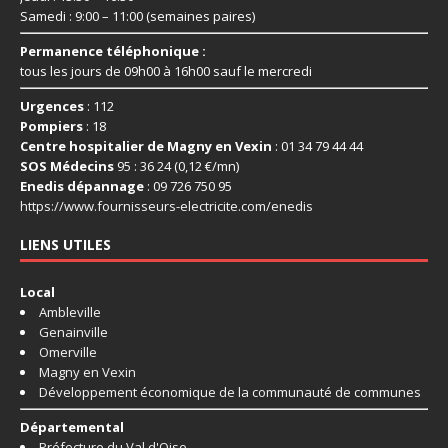
Samedi : 9:00 – 11:00 (semaines paires)
Permanence téléphonique :
tous les jours de 09h00 à 16h00 sauf le mercredi
Urgences
: 112
Pompiers
: 18
Centre hospitalier de Magny en Vexin
: 01 34 79 44 44
SOS Médecins
95 : 36 24 (0,12 €/mn)
Enedis dépannage
: 09 726 750 95
https://www.fournisseurs-
electricite.com/enedis
LIENS UTILES
Local
Ambleville
Genainville
Omerville
Magny en Vexin
Développement économique de la communauté de communes
Départemental
Préfecture du Val d'Oise