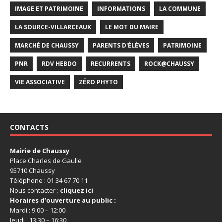
IMAGE ET PATRIMOINE
INFORMATIONS
LA COMMUNE
LA SOURCE-VILLARCEAUX
LE MOT DU MAIRE
MARCHÉ DE CHAUSSY
PARENTS D'ÉLÈVES
PATRIMOINE
PNR
RDV HEBDO
RECURRENTS
ROCK@CHAUSSY
VIE ASSOCIATIVE
ZÉRO PHYTO
CONTACTS
Mairie de Chaussy
Place Charles de Gaulle
95710 Chaussy
Téléphone : 01 34 67 70 11
Nous contacter :
cliquez ici
Horaires d’ouverture au public :
Mardi : 9:00 – 12:00
Jeudi : 13:30 – 16:30