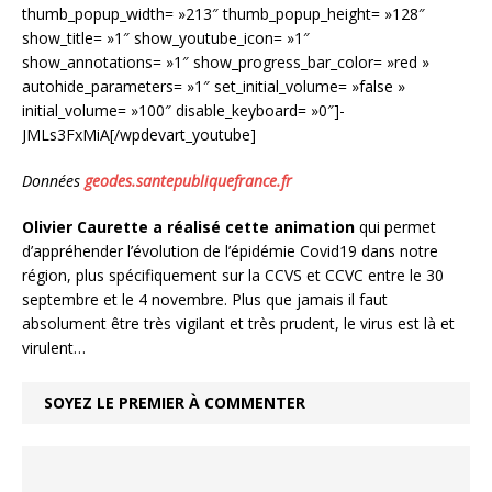
thumb_popup_width= »213″ thumb_popup_height= »128″
show_title= »1″ show_youtube_icon= »1″
show_annotations= »1″ show_progress_bar_color= »red »
autohide_parameters= »1″ set_initial_volume= »false »
initial_volume= »100″ disable_keyboard= »0″]-
JMLs3FxMiA[/wpdevart_youtube]
Données
geodes.santepubliquefrance.fr
Olivier Caurette a réalisé cette animation
qui permet
d’appréhender l’évolution de l’épidémie Covid19 dans notre
région, plus spécifiquement sur la CCVS et CCVC entre le 30
septembre et le 4 novembre. Plus que jamais il faut
absolument être très vigilant et très prudent, le virus est là et
virulent…
SOYEZ LE PREMIER À COMMENTER