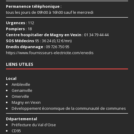
Permanence téléphonique :
tous les jours de 09h00 à 16h00 sauf le mercredi
Urgences
: 112
Pompiers
: 18
Centre hospitalier de Magny en Vexin
: 01 34 79 44 44
SOS Médecins
95 : 36 24 (0,12 €/mn)
Enedis dépannage
: 09 726 750 95
https://www.fournisseurs-
electricite.com/enedis
LIENS UTILES
Local
Ambleville
Genainville
Omerville
Magny en Vexin
Développement économique de la communauté de communes
Départemental
Préfecture du Val d'Oise
CD95