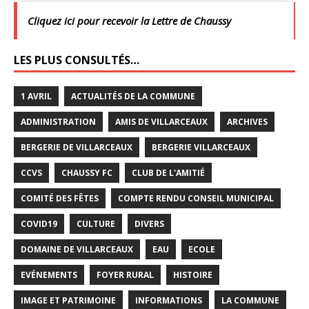
Cliquez ici pour recevoir la Lettre de Chaussy
LES PLUS CONSULTÉS…
1 AVRIL
ACTUALITÉS DE LA COMMUNE
ADMINISTRATION
AMIS DE VILLARCEAUX
ARCHIVES
BERGERIE DE VILLARCEAUX
BERGERIE VILLARCEAUX
CCVS
CHAUSSY FC
CLUB DE L'AMITIÉ
COMITÉ DES FÊTES
COMPTE RENDU CONSEIL MUNICIPAL
COVID19
CULTURE
DIVERS
DOMAINE DE VILLARCEAUX
EAU
ECOLE
EVÉNEMENTS
FOYER RURAL
HISTOIRE
IMAGE ET PATRIMOINE
INFORMATIONS
LA COMMUNE