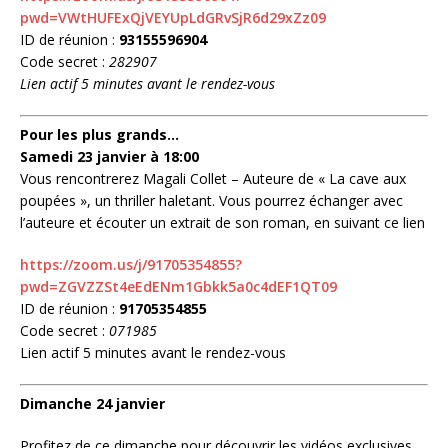
pwd=VWtHUFExQjVEYUpLdGRvSjR6d29xZz09
ID de réunion :
93155596904
Code secret :
282907
Lien actif 5 minutes avant le rendez-vous
Pour les plus grands…
Samedi 23 janvier à 18:00
Vous rencontrerez Magali Collet – Auteure de « La cave aux
poupées », un thriller haletant. Vous pourrez échanger avec
l’auteure et écouter un extrait de son roman, en suivant ce lien
https://zoom.us/j/91705354855?
pwd=ZGVZZSt4eEdENm1Gbkk5a0c4dEF1QT09
ID de réunion :
91705354855
Code secret :
071985
Lien actif 5 minutes avant le rendez-vous
Dimanche 24 janvier
Profitez de ce dimanche pour découvrir les vidéos exclusives