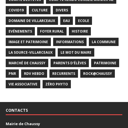
COVID19
CULTURE
DIVERS
DOMAINE DE VILLARCEAUX
EAU
ECOLE
EVÉNEMENTS
FOYER RURAL
HISTOIRE
IMAGE ET PATRIMOINE
INFORMATIONS
LA COMMUNE
LA SOURCE-VILLARCEAUX
LE MOT DU MAIRE
MARCHÉ DE CHAUSSY
PARENTS D'ÉLÈVES
PATRIMOINE
PNR
RDV HEBDO
RECURRENTS
ROCK@CHAUSSY
VIE ASSOCIATIVE
ZÉRO PHYTO
CONTACTS
Mairie de Chaussy